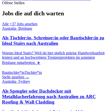
Offene Stellen
Jobs die auf dich warten
Alle +
37
Jobs ansehen
Australia
·
Brisbane
Als Tischler:in, Schreiner:in oder Bautischler:in zu
Ideal Stairs nach Australien
Warum Ideal Stairs? Weil du hier täglich präzise Handwerksarbeit
leistest und an hochwertigen Treppenprojekten im sonnigen
Brisbane mitarbeitest. ☀️
Bautischler*in
Tischler*in
Stelle ansehen →
Australia
·
Sydney
Als Spengler oder Dachdecker mit
Metalldacherfahrung nach Australien zu ARC
Roofing & Wall Cladding