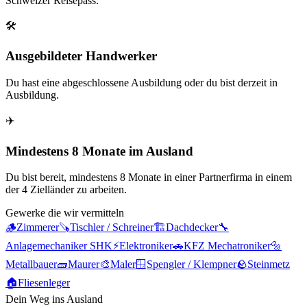
Schweizer Reisepass.
🛠️
Ausgebildeter Handwerker
Du hast eine abgeschlossene Ausbildung oder du bist derzeit in
Ausbildung.
✈️
Mindestens 8 Monate im Ausland
Du bist bereit, mindestens 8 Monate in einer Partnerfirma in einem
der 4 Zielländer zu arbeiten.
Gewerke die wir vermitteln
🪵
Zimmerer
🪚
Tischler / Schreiner
🏗️
Dachdecker
🔧
Anlagemechaniker SHK
⚡
Elektroniker
🚗
KFZ Mechatroniker
🔩
Metallbauer
🧱
Maurer
🎨
Maler
🪟
Spengler / Klempner
🪨
Steinmetz
🏠
Fliesenleger
Dein Weg ins Ausland