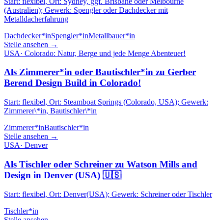
Start: flexibel, Ort: Sydney, ggf. Brisbane oder Melbourne
(Australien); Gewerk: Spengler oder Dachdecker mit
Metalldacherfahrung
Dachdecker*in
Spengler*in
Metallbauer*in
Stelle ansehen →
USA
·
Colorado: Natur, Berge und jede Menge Abenteuer!
Als Zimmerer*in oder Bautischler*in zu Gerber
Berend Design Build in Colorado!
Start: flexibel, Ort: Steamboat Springs (Colorado, USA); Gewerk:
Zimmerer\*in, Bautischler\*in
Zimmerer*in
Bautischler*in
Stelle ansehen →
USA
·
Denver
Als Tischler oder Schreiner zu Watson Mills and
Design in Denver (USA) 🇺🇸
Start: flexibel, Ort: Denver(USA); Gewerk: Schreiner oder Tischler
Tischler*in
Stelle ansehen →