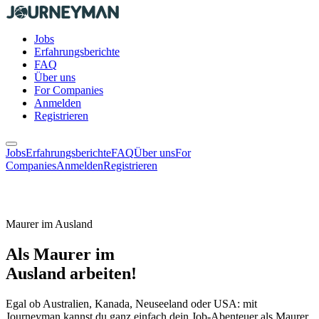
Jobs
Erfahrungsberichte
FAQ
Über uns
For Companies
Anmelden
Registrieren
Jobs
Erfahrungsberichte
FAQ
Über uns
For
Companies
Anmelden
Registrieren
Maurer im Ausland
Als Maurer im
Ausland arbeiten!
Egal ob Australien, Kanada, Neuseeland oder USA: mit
Journeyman kannst du ganz einfach dein Job-Abenteuer als Maurer