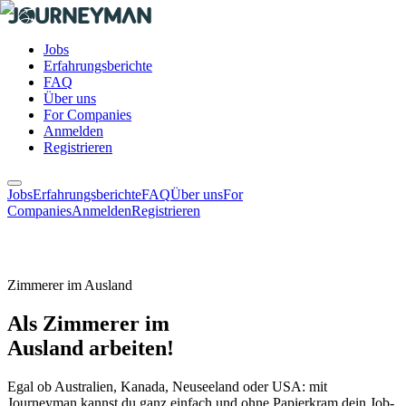
Jobs
Erfahrungsberichte
FAQ
Über uns
For Companies
Anmelden
Registrieren
Jobs
Erfahrungsberichte
FAQ
Über uns
For
Companies
Anmelden
Registrieren
Zimmerer im Ausland
Als Zimmerer im
Ausland arbeiten!
Egal ob Australien, Kanada, Neuseeland oder USA: mit
Journeyman kannst du ganz einfach und ohne Papierkram dein Job-