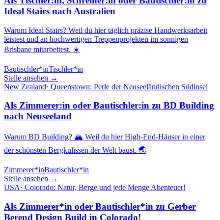
Als Tischler:in, Schreiner:in oder Bautischler:in zu
Ideal Stairs nach Australien
Warum Ideal Stairs? Weil du hier täglich präzise Handwerksarbeit
leistest und an hochwertigen Treppenprojekten im sonnigen
Brisbane mitarbeitest. ☀️
Bautischler*in
Tischler*in
Stelle ansehen →
New Zealand
·
Queenstown: Perle der Neuseeländischen Südinsel
Als Zimmerer:in oder Bautischler:in zu BD Building
nach Neuseeland
Warum BD Building? 🏔️ Weil du hier High-End-Häuser in einer
der schönsten Bergkulissen der Welt baust. 🌏
Zimmerer*in
Bautischler*in
Stelle ansehen →
USA
·
Colorado: Natur, Berge und jede Menge Abenteuer!
Als Zimmerer*in oder Bautischler*in zu Gerber
Berend Design Build in Colorado!