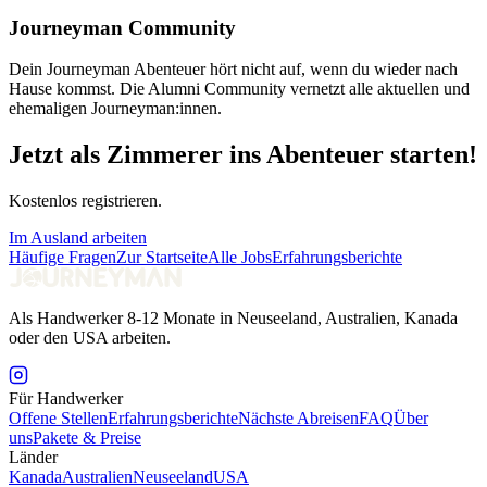
Journeyman Community
Dein Journeyman Abenteuer hört nicht auf, wenn du wieder nach
Hause kommst. Die Alumni Community vernetzt alle aktuellen und
ehemaligen Journeyman:innen.
Jetzt als Zimmerer ins Abenteuer starten!
Kostenlos registrieren.
Im Ausland arbeiten
Häufige Fragen
Zur Startseite
Alle Jobs
Erfahrungsberichte
Als Handwerker 8-12 Monate in Neuseeland, Australien, Kanada
oder den USA arbeiten.
Für Handwerker
Offene Stellen
Erfahrungsberichte
Nächste Abreisen
FAQ
Über
uns
Pakete & Preise
Länder
Kanada
Australien
Neuseeland
USA