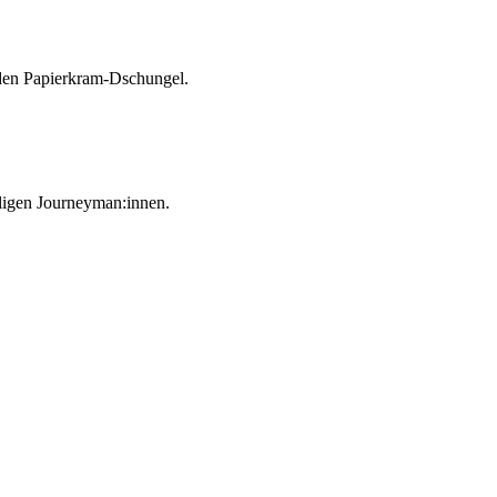
h den Papierkram-Dschungel.
ligen Journeyman:innen.