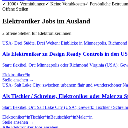
✓ 1000+ Vermittlungen
✓ Keine Vorabkosten
✓ Persönliche Betreuu
Offene Stellen
Elektroniker Jobs im Ausland
2 offene Stellen für Elektroniker:innen
USA
·
Drei Städte, Drei Welten: Einblicke in Minneapolis, Richmon
Als Elektroniker zu Design Ready Controls in den U
Start: flexibel, Ort: Minneapolis oder Richmond Virginia (USA); Gew
Elektroniker*in
Stelle ansehen →
USA
·
Salt Lake City: zwischen urbanem flair und wunderschöner Na
Als Tischler / Schreiner, Elektroniker oder Maler zu 
Start: flexibel, Ort: Salt Lake City (USA); Gewerk: Tischler / Schrein
Elektroniker*in
Tischler*in
Bautischler*in
Maler*in
Stelle ansehen →
Alle Elektroniker Jobs ansehen