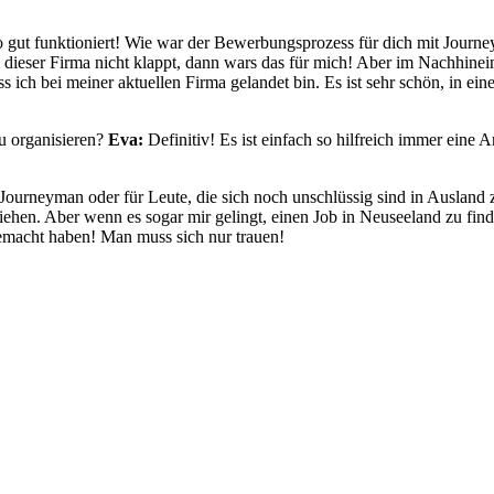
h so gut funktioniert! Wie war der Bewerbungsprozess für dich mit Jou
i dieser Firma nicht klappt, dann wars das für mich! Aber im Nachhine
ss ich bei meiner aktuellen Firma gelandet bin. Es ist sehr schön, in ei
u organisieren?
Eva:
Definitiv! Es ist einfach so hilfreich immer eine
 Journeyman oder für Leute, die sich noch unschlüssig sind in Ausland
ehen. Aber wenn es sogar mir gelingt, einen Job in Neuseeland zu finde
emacht haben! Man muss sich nur trauen!