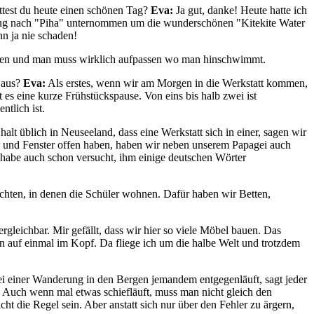
ttest du heute einen schönen Tag?
Eva:
Ja gut, danke! Heute hatte ich
sflug nach "Piha" unternommen um die wunderschönen "Kitekite Water
nn ja nie schaden!
mungen und man muss wirklich aufpassen wo man hinschwimmt.
r aus?
Eva:
Als erstes, wenn wir am Morgen in die Werkstatt kommen,
es eine kurze Frühstückspause. Von eins bis halb zwei ist
tlich ist.
lt üblich in Neuseeland, dass eine Werkstatt sich in einer, sagen wir
en und Fenster offen haben, haben wir neben unserem Papagei auch
h habe auch schon versucht, ihm einige deutschen Wörter
ichten, in denen die Schüler wohnen. Dafür haben wir Betten,
gleichbar. Mir gefällt, dass wir hier so viele Möbel bauen. Das
n auf einmal im Kopf. Da fliege ich um die halbe Welt und trotzdem
 einer Wanderung in den Bergen jemandem entgegenläuft, sagt jeder
 Auch wenn mal etwas schiefläuft, muss man nicht gleich den
ht die Regel sein. Aber anstatt sich nur über den Fehler zu ärgern,