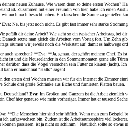
 in deinem neuen Zuhause. Wie waren denn so deine ersten Wochen? Ha
seeland ist. Zusammen mit einer Freundin von hier, habe ich einen Au
en wir auch noch besucht haben. Ein bisschen die Sonne zu genießen ka
n?
Eva:
Ne, bis jetzt noch nicht. Es gibt fast immer sehr starke Strö
e gefällt dir deine Arbeit? Wie sieht so ein typischer Arbeitstag bei di
 Danach setzte man gleich die Arbeiten vom Vortag fort. Um Zehn gibt 
ags räumen wir jeweils noch die Werkstatt auf, damit es halbwegs orden
er auch sprechen? **Eva: **Ja, genau, der gehört meinem Chef. Es ist ha
t dicht ist und die Neuseeländer in den Sommermonaten gerne alle Tür
er darüber, dass die Vögel versuchen sein Futter zu klauen (lacht). Ic
Fall kann er manchmal "Hallo" sagen!
n den ersten drei Wochen mussten wir für ein Internat die Zimmer einr
e Schule drei große Schränke aus Eiche und furnierten Platten bauen.
 zu Deutschland?
Eva:
Im Großen und Ganzem ist die Arbeit ziemlich ver
in Chef hier genauso wie mein vorheriger. Immer hat er tausend Sache
: **Die Menschen hier sind sehr höflich. Wenn man zum Beispiel bei
 ich aufgewachsen bin. Zudem ist die Arbeitsatmosphäre viel lockerer.
önnen passieren, ist ja nicht so schlimm." Natürlich sollte so etwas nic