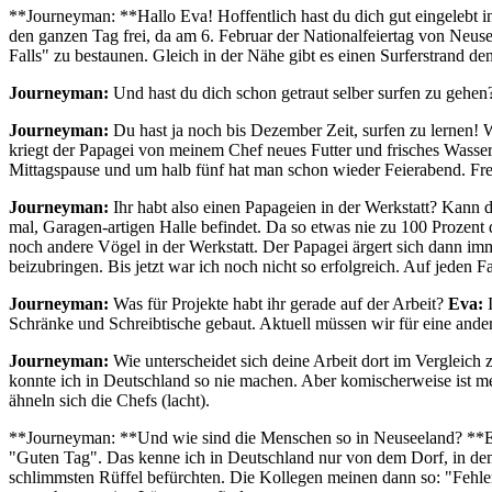
**Journeyman: **Hallo Eva! Hoffentlich hast du dich gut eingelebt
den ganzen Tag frei, da am 6. Februar der Nationalfeiertag von Neu
Falls" zu bestaunen. Gleich in der Nähe gibt es einen Surferstrand d
Journeyman:
Und hast du dich schon getraut selber surfen zu gehe
Journeyman:
Du hast ja noch bis Dezember Zeit, surfen zu lernen! Wi
kriegt der Papagei von meinem Chef neues Futter und frisches Wasser.
Mittagspause und um halb fünf hat man schon wieder Feierabend. Freit
Journeyman:
Ihr habt also einen Papageien in der Werkstatt? Kann d
mal, Garagen-artigen Halle befindet. Da so etwas nie zu 100 Prozen
noch andere Vögel in der Werkstatt. Der Papagei ärgert sich dann imm
beizubringen. Bis jetzt war ich noch nicht so erfolgreich. Auf jeden 
Journeyman:
Was für Projekte habt ihr gerade auf der Arbeit?
Eva:
I
Schränke und Schreibtische gebaut. Aktuell müssen wir für eine ander
Journeyman:
Wie unterscheidet sich deine Arbeit dort im Vergleich
konnte ich in Deutschland so nie machen. Aber komischerweise ist me
ähneln sich die Chefs (lacht).
**Journeyman: **Und wie sind die Menschen so in Neuseeland? **Eva
"Guten Tag". Das kenne ich in Deutschland nur von dem Dorf, in dem
schlimmsten Rüffel befürchten. Die Kollegen meinen dann so: "Fehler k