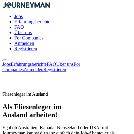
Jobs
Erfahrungsberichte
FAQ
Über uns
For Companies
Anmelden
Registrieren
Jobs
Erfahrungsberichte
FAQ
Über uns
For
Companies
Anmelden
Registrieren
Fliesenleger im Ausland
Als Fliesenleger im
Ausland arbeiten!
Egal ob Australien, Kanada, Neuseeland oder USA: mit
Journeyman kannst du ganz einfach dein Job-Abenteuer als