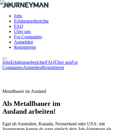
Jobs
Erfahrungsberichte
FAQ
Über uns
For Companies
Anmelden
Registrieren
Jobs
Erfahrungsberichte
FAQ
Über uns
For
Companies
Anmelden
Registrieren
Metallbauer im Ausland
Als Metallbauer im
Ausland arbeiten!
Egal ob Australien, Kanada, Neuseeland oder USA: mit
Journeyman kannst du ganz einfach dein Job-Abenteuer als