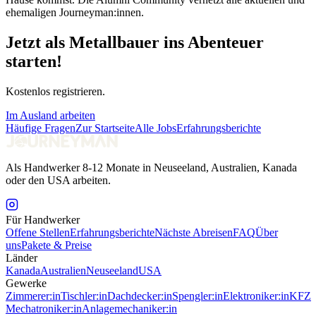
ehemaligen Journeyman:innen.
Jetzt als Metallbauer ins Abenteuer
starten!
Kostenlos registrieren.
Im Ausland arbeiten
Häufige Fragen
Zur Startseite
Alle Jobs
Erfahrungsberichte
Als Handwerker 8-12 Monate in Neuseeland, Australien, Kanada
oder den USA arbeiten.
Für Handwerker
Offene Stellen
Erfahrungsberichte
Nächste Abreisen
FAQ
Über
uns
Pakete & Preise
Länder
Kanada
Australien
Neuseeland
USA
Gewerke
Zimmerer:in
Tischler:in
Dachdecker:in
Spengler:in
Elektroniker:in
KFZ
Mechatroniker:in
Anlagemechaniker:in