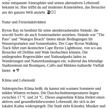
seine entspannte Atmosphäre und seinen alternativen Lebensstil
bekannt ist. Hier triffst du auf modernes Küstenleben, das Besucher
aus der ganzen Welt anzieht. 🏖️🏄‍♀️
Natur und Freizeitaktivitäten
Byron Bay ist berühmt für seine atemberaubenden Strände, die
sowohl Surfer als auch Sonnenanbeter anziehen. Strände wie "The
Pass" und "Wategos Beach" bieten ideale Bedingungen für
Wassersportarten und Sonnenbaden. Der Cape Byron Walking
Track führt zum ikonischen Cape Byron Lighthouse, von wo aus
Besucher oft Delfine und Wale beobachten können. Die
umliegenden Regenwälder und Nationalparks laden zu
Wanderungen und Naturerkundungen ein, während das lebendige
Stadtzentrum mit Boutiquen, Cafés und Märkten kulturelle Vielfalt
bietet. ☀️🌴
Klima und Lebensstil
Subtropisches Klima heißt, du kannst mit warmen Sommern und
milden Wintern rechnen. Die Durchschnittstemperaturen liegen
zwischen 17 °C und 24 °C. Dieses angenehme Klima fördert einen
aktiven und gesundheitsbewussten Lebensstil, der sich in der
lokalen Kultur widerspiegelt. Die Stadt zieht Künstler, Musiker und