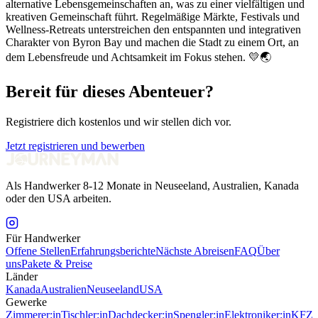
alternative Lebensgemeinschaften an, was zu einer vielfältigen und
kreativen Gemeinschaft führt. Regelmäßige Märkte, Festivals und
Wellness-Retreats unterstreichen den entspannten und integrativen
Charakter von Byron Bay und machen die Stadt zu einem Ort, an
dem Lebensfreude und Achtsamkeit im Fokus stehen. 💛🌏
Bereit für dieses Abenteuer?
Registriere dich kostenlos und wir stellen dich vor.
Jetzt registrieren und bewerben
Als Handwerker 8-12 Monate in Neuseeland, Australien, Kanada
oder den USA arbeiten.
Für Handwerker
Offene Stellen
Erfahrungsberichte
Nächste Abreisen
FAQ
Über
uns
Pakete & Preise
Länder
Kanada
Australien
Neuseeland
USA
Gewerke
Zimmerer:in
Tischler:in
Dachdecker:in
Spengler:in
Elektroniker:in
KFZ