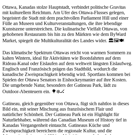
Ottawa, Kanadas stolze Hauptstadt, verbindet politische Gravitas
mit kulturellem Reichtum. Am Ufer des Ottawa-Flusses gelegen,
begeistert die Stadt mit dem prachtvollen Parliament Hill und einer
Fülle an Museen und Kulturveranstaltungen, die ihre lebendige
Kunstszene unterstreichen. Die kulinarische Vielfalt Ottawas, von
gehobenen Restaurants bis hin zu den Märkten wie dem ByWard
Market, spiegelt die Multikulturalität des Landes wider. 🏛️🖼️🍽️
Das klimatische Spektrum Ottawas reicht von warmen Sommern zu
kalten Wintern, ideal für Aktivitäten wie Bootsfahrten auf dem
Rideau-Kanal oder Eislaufen auf dem weltweit längsten Eislaufweg.
Englisch und Französisch prägen das Stadtbild, wodurch die
kanadische Zweisprachigkeit lebendig wird. Sportfans kommen bei
Spielen der Ottawa Senators in Eishockeymanier auf ihre Kosten.
Die umgebende Natur, besonders der Gatineau Park, lädt zu
Outdoor-Abenteuern ein. 🌳❄️🏒
Gatineau, gleich gegenüber von Ottawa, fügt sich nahtlos in dieses
Bild ein, mit seiner Mischung aus französischem Flair und
natürlicher Schönheit. Der Gatineau Park ist ein Highlight für
Naturliebhaber, während das Canadian Museum of History tief in
Kanadas Vergangenheit eintaucht. Gatineaus Küche und
Zweisprachigkeit bereichern die regionale Kultur, und die