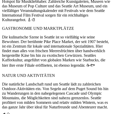
Hotspot für Musikliebhaber. Zahlreiche Kunstgalerien, Museen wie
das Museum of Pop Culture und das Seattle Art Museum, und ein
vielfältiger Veranstaltungskalender mit Festivals wie dem Seattle
International Film Festival sorgen für ein reichhaltiges
Kulturangebot. 🎸🎨
GASTRONOMIE UND MARKTPLÄTZE
Die kulinarische Szene in Seattle ist so vielfältig wie seine
Bewohner. Der berühmte Pike Place Market, der seit 1907 besteht,
ist ein Zentrum für lokale und internationale Spezialitäten. Hier
findet man alles von frischen Meeresfrüchten über handwerklich
hergestellte Käse bis hin zu exotischen Gewürzen. Seattles
Kaffeekultur, angeführt von globalen Marken wie Starbucks, die
hier ihre erste Filiale eröffneten, ist ebenso legendär. ☕🐟
NATUR UND AKTIVITÄTEN
Die natürliche Landschaft rund um Seattle lädt zu zahlreichen
Outdoor-Aktivitäten ein. Von Segeln auf dem Puget Sound bis hin
zu Wanderungen in den nahegelegenen Cascade und Olympic
Mountains, die Möglichkeiten sind nahezu grenzenlos. Seattle
profitiert von milden Sommern und relativ milden Wintern, was es
das ganze Jahr über ideal für Naturfreunde und Abenteurer macht.