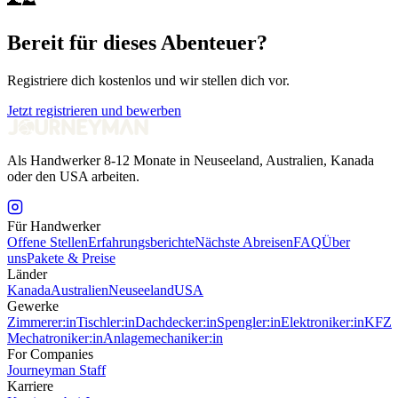
🌊⛰️
Bereit für dieses Abenteuer?
Registriere dich kostenlos und wir stellen dich vor.
Jetzt registrieren und bewerben
Als Handwerker 8-12 Monate in Neuseeland, Australien, Kanada
oder den USA arbeiten.
Für Handwerker
Offene Stellen
Erfahrungsberichte
Nächste Abreisen
FAQ
Über
uns
Pakete & Preise
Länder
Kanada
Australien
Neuseeland
USA
Gewerke
Zimmerer:in
Tischler:in
Dachdecker:in
Spengler:in
Elektroniker:in
KFZ
Mechatroniker:in
Anlagemechaniker:in
For Companies
Journeyman Staff
Karriere