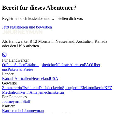
Bereit für dieses Abenteuer?
Registriere dich kostenlos und wir stellen dich vor.
Jetzt registrieren und bewerben
Als Handwerker 8-12 Monate in Neuseeland, Australien, Kanada
oder den USA arbeiten.
Für Handwerker
Offene Stellen
Erfahrungsberichte
Nächste Abreisen
FAQ
Über
uns
Pakete & Preise
Länder
Kanada
Australien
Neuseeland
USA
Gewerke
Zimmerer:in
Tischler:in
Dachdecker:in
Spengler:in
Elektroniker:in
KFZ
Mechatroniker:in
Anlagemechaniker:in
For Companies
Journeyman Staff
Karriere
Karrieren bei Journeyman