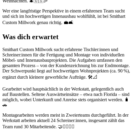
Weihnachten. 🎄🇺🇸🎉
Wer eine langfristige Perspektive in einem erfahrenen Team sucht
und sich im hochwertigen Innenausbau wohlfühlt, ist bei Smithart
Custom Millwork genau richtig. 💼🛋️
Was dich erwartet
Smithart Custom Millwork sucht erfahrene Tischler:innen und
Schreiner:innen für die Fertigung und Montage von individuellen
Möbel- und Innenausbauprojekten. Die Aufgaben umfassen den
gesamten Prozess – von der Kundenzeichnung bis zur Endmontage.
Der Schwerpunkt liegt auf hochwertigen Wohnprojekten (ca. 90 %),
ergänzt durch kleinere gewerbliche Aufträge. 🛠️📐
Gearbeitet wird hauptsächlich in der Werkstatt, gelegentlich auch
auf Baustellen. Seltene Auswärtseinsätze – etwa nach Florida – sind
möglich, wobei Unterkunft und Anreise stets organisiert werden. 🧳
🚗
Montagearbeiten werden meist in Zweierteams durchgeführt. In der
Werkstatt arbeiten aktuell 24 Schreiner:innen, insgesamt zählt das
Team rund 30 Mitarbeitende. 🤝👷‍♀️👷‍♂️