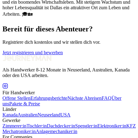
und ein boomendes Wirtschaftsleben. Mit stetigem Wachstum und
hoher Lebensqualität ist Dallas ein attraktiver Ort zum Leben und
Arbeiten. 🎓🏡
Bereit für dieses Abenteuer?
Registriere dich kostenlos und wir stellen dich vor.
Jetzt registrieren und bewerben
Als Handwerker 8-12 Monate in Neuseeland, Australien, Kanada
oder den USA arbeiten.
Für Handwerker
Offene Stellen
Erfahrungsberichte
Nächste Abreisen
FAQ
Über
uns
Pakete & Preise
Länder
Kanada
Australien
Neuseeland
USA
Gewerke
Zimmerer:in
Tischler:in
Dachdecker:in
Spengler:in
Elektroniker:in
KFZ
Mechatroniker:in
Anlagemechaniker:in
For Companies