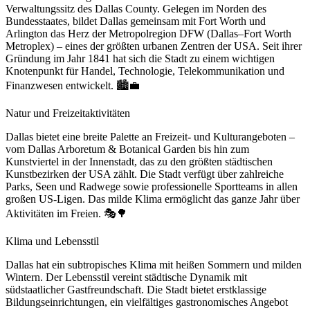
Verwaltungssitz des Dallas County. Gelegen im Norden des
Bundesstaates, bildet Dallas gemeinsam mit Fort Worth und
Arlington das Herz der Metropolregion DFW (Dallas–Fort Worth
Metroplex) – eines der größten urbanen Zentren der USA. Seit ihrer
Gründung im Jahr 1841 hat sich die Stadt zu einem wichtigen
Knotenpunkt für Handel, Technologie, Telekommunikation und
Finanzwesen entwickelt. 🏙️💼
Natur und Freizeitaktivitäten
Dallas bietet eine breite Palette an Freizeit- und Kulturangeboten –
vom Dallas Arboretum & Botanical Garden bis hin zum
Kunstviertel in der Innenstadt, das zu den größten städtischen
Kunstbezirken der USA zählt. Die Stadt verfügt über zahlreiche
Parks, Seen und Radwege sowie professionelle Sportteams in allen
großen US-Ligen. Das milde Klima ermöglicht das ganze Jahr über
Aktivitäten im Freien. 🎭🌳
Klima und Lebensstil
Dallas hat ein subtropisches Klima mit heißen Sommern und milden
Wintern. Der Lebensstil vereint städtische Dynamik mit
südstaatlicher Gastfreundschaft. Die Stadt bietet erstklassige
Bildungseinrichtungen, ein vielfältiges gastronomisches Angebot