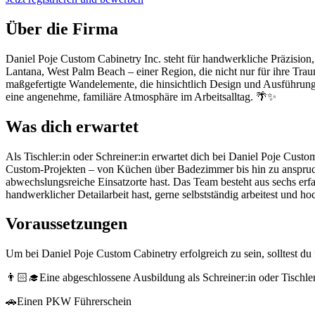
Über die Firma
Daniel Poje Custom Cabinetry Inc. steht für handwerkliche Präzisio
Lantana, West Palm Beach – einer Region, die nicht nur für ihre Tra
maßgefertigte Wandelemente, die hinsichtlich Design und Ausführun
eine angenehme, familiäre Atmosphäre im Arbeitsalltag. 🌴✨
Was dich erwartet
Als Tischler:in oder Schreiner:in erwartet dich bei Daniel Poje Custo
Custom-Projekten – von Küchen über Badezimmer bis hin zu anspruch
abwechslungsreiche Einsatzorte hast. Das Team besteht aus sechs erf
handwerklicher Detailarbeit hast, gerne selbstständig arbeitest und h
Voraussetzungen
Um bei Daniel Poje Custom Cabinetry erfolgreich zu sein, solltest d
👨🏻‍🎓Eine abgeschlossene Ausbildung als Schreiner:in oder Tischler
🚗Einen PKW Führerschein