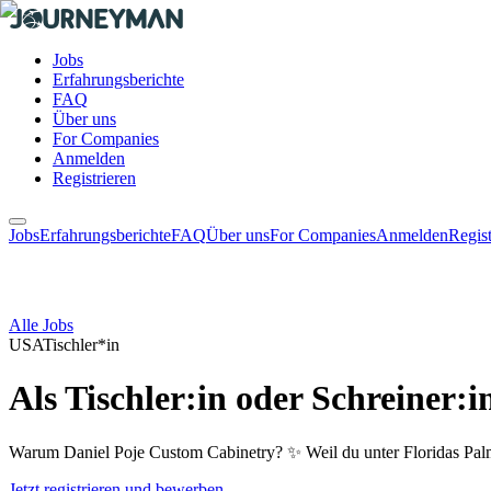
Jobs
Erfahrungsberichte
FAQ
Über uns
For Companies
Anmelden
Registrieren
Jobs
Erfahrungsberichte
FAQ
Über uns
For Companies
Anmelden
Regist
Alle Jobs
USA
Tischler*in
Als Tischler:in oder Schreiner:
Warum Daniel Poje Custom Cabinetry? ✨ Weil du unter Floridas Pal
Jetzt registrieren und bewerben