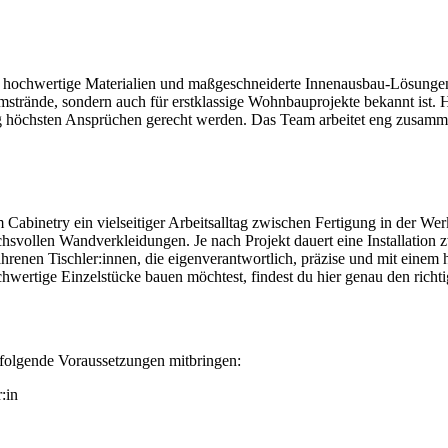
n, hochwertige Materialien und maßgeschneiderte Innenausbau-Lösunge
umstrände, sondern auch für erstklassige Wohnbauprojekte bekannt ist.
g höchsten Ansprüchen gerecht werden. Das Team arbeitet eng zusamm
m Cabinetry ein vielseitiger Arbeitsalltag zwischen Fertigung in der We
svollen Wandverkleidungen. Je nach Projekt dauert eine Installation
ahrenen Tischler:innen, die eigenverantwortlich, präzise und mit eine
ochwertige Einzelstücke bauen möchtest, findest du hier genau den richt
u folgende Voraussetzungen mitbringen:
:in