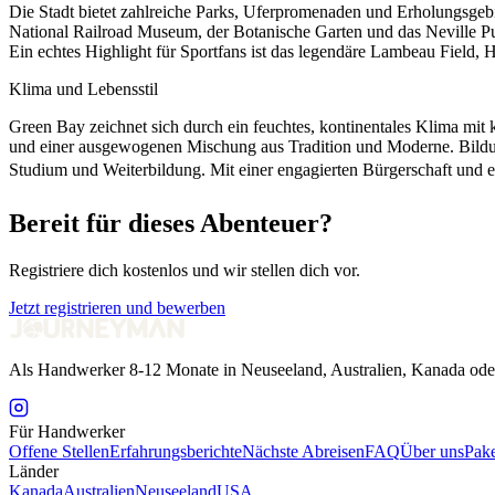
Die Stadt bietet zahlreiche Parks, Uferpromenaden und Erholungsgebie
National Railroad Museum, der Botanische Garten und das Neville Pu
Ein echtes Highlight für Sportfans ist das legendäre Lambeau Field
Klima und Lebensstil
Green Bay zeichnet sich durch ein feuchtes, kontinentales Klima mi
und einer ausgewogenen Mischung aus Tradition und Moderne. Bildun
Studium und Weiterbildung. Mit einer engagierten Bürgerschaft und e
Bereit für dieses Abenteuer?
Registriere dich kostenlos und wir stellen dich vor.
Jetzt registrieren und bewerben
Als Handwerker 8-12 Monate in Neuseeland, Australien, Kanada ode
Für Handwerker
Offene Stellen
Erfahrungsberichte
Nächste Abreisen
FAQ
Über uns
Pake
Länder
Kanada
Australien
Neuseeland
USA