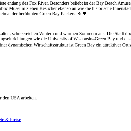
te entlang des Fox River. Besonders beliebt ist der Bay Beach Amuseme
blic Museum ziehen Besucher ebenso an wie die historische Innenstad
, Heimat der berühmten Green Bay Packers. 🏈🌳
t kalten, schneereichen Wintern und warmen Sommern aus. Die Stadt übe
gseinrichtungen wie die University of Wisconsin–Green Bay und das No
iner dynamischen Wirtschaftsstruktur ist Green Bay ein attraktiver Or
r den USA arbeiten.
te & Preise