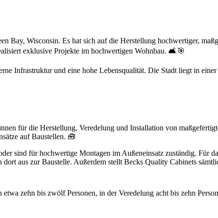
een Bay, Wisconsin. Es hat sich auf die Herstellung hochwertiger, maßg
ealisiert exklusive Projekte im hochwertigen Wohnbau. 🛋️🎯
ne Infrastruktur und eine hohe Lebensqualität. Die Stadt liegt in eine
:innen für die Herstellung, Veredelung und Installation von maßgefert
nsätze auf Baustellen. 🧰
 oder sind für hochwertige Montagen im Außeneinsatz zuständig. Für 
 dort aus zur Baustelle. Außerdem stellt Becks Quality Cabinets sämt
en etwa zehn bis zwölf Personen, in der Veredelung acht bis zehn Pers