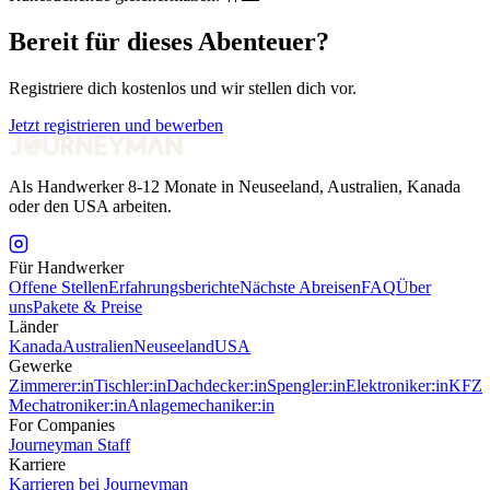
Bereit für dieses Abenteuer?
Registriere dich kostenlos und wir stellen dich vor.
Jetzt registrieren und bewerben
Als Handwerker 8-12 Monate in Neuseeland, Australien, Kanada
oder den USA arbeiten.
Für Handwerker
Offene Stellen
Erfahrungsberichte
Nächste Abreisen
FAQ
Über
uns
Pakete & Preise
Länder
Kanada
Australien
Neuseeland
USA
Gewerke
Zimmerer:in
Tischler:in
Dachdecker:in
Spengler:in
Elektroniker:in
KFZ
Mechatroniker:in
Anlagemechaniker:in
For Companies
Journeyman Staff
Karriere
Karrieren bei Journeyman