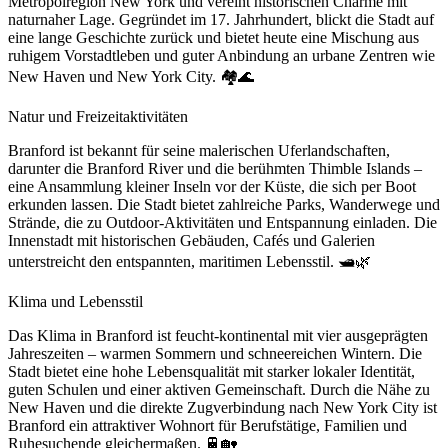
Metropolregion New York und vereint historischen Charme mit
naturnaher Lage. Gegründet im 17. Jahrhundert, blickt die Stadt auf
eine lange Geschichte zurück und bietet heute eine Mischung aus
ruhigem Vorstadtleben und guter Anbindung an urbane Zentren wie
New Haven und New York City. 🏘️🌊
Natur und Freizeitaktivitäten
Branford ist bekannt für seine malerischen Uferlandschaften,
darunter die Branford River und die berühmten Thimble Islands –
eine Ansammlung kleiner Inseln vor der Küste, die sich per Boot
erkunden lassen. Die Stadt bietet zahlreiche Parks, Wanderwege und
Strände, die zu Outdoor-Aktivitäten und Entspannung einladen. Die
Innenstadt mit historischen Gebäuden, Cafés und Galerien
unterstreicht den entspannten, maritimen Lebensstil. 🛥️🌿
Klima und Lebensstil
Das Klima in Branford ist feucht-kontinental mit vier ausgeprägten
Jahreszeiten – warmen Sommern und schneereichen Wintern. Die
Stadt bietet eine hohe Lebensqualität mit starker lokaler Identität,
guten Schulen und einer aktiven Gemeinschaft. Durch die Nähe zu
New Haven und die direkte Zugverbindung nach New York City ist
Branford ein attraktiver Wohnort für Berufstätige, Familien und
Ruhesuchende gleichermaßen. 🚆🏡