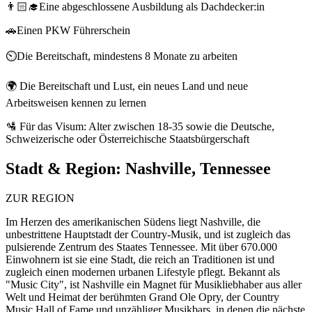
👨🏻‍🎓Eine abgeschlossene Ausbildung als Dachdecker:in
🚗Einen PKW Führerschein
⏲️Die Bereitschaft, mindestens 8 Monate zu arbeiten
🌍 Die Bereitschaft und Lust, ein neues Land und neue
Arbeitsweisen kennen zu lernen
🛂 Für das Visum: Alter zwischen 18-35 sowie die Deutsche,
Schweizerische oder Österreichische Staatsbürgerschaft
Stadt & Region:
Nashville, Tennessee
ZUR REGION
Im Herzen des amerikanischen Südens liegt Nashville, die
unbestrittene Hauptstadt der Country-Musik, und ist zugleich das
pulsierende Zentrum des Staates Tennessee. Mit über 670.000
Einwohnern ist sie eine Stadt, die reich an Traditionen ist und
zugleich einen modernen urbanen Lifestyle pflegt. Bekannt als
"Music City", ist Nashville ein Magnet für Musikliebhaber aus aller
Welt und Heimat der berühmten Grand Ole Opry, der Country
Music Hall of Fame und unzähliger Musikbars, in denen die nächste