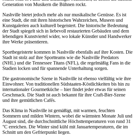
Generation von Musikern die Bühnen rockt.
Nashville bietet jedoch mehr als nur musikalische Genüsse. Es ist
eine Stadt, die mit ihren historischen Wahrzeichen, Museen und
Kunstgalerien auch kulturell begeistert. Die historische Bedeutung
der Stadt spiegelt sich in liebevoll restaurierten Gebäuden und dem
lebendigen Kunstviertel wider, wo lokale Künstler und Handwerker
ihre Werke präsentieren.
Sportbegeisterte kommen in Nashville ebenfalls auf ihre Kosten. Die
Stadt ist stolz auf ihre Sportteams wie die Nashville Predators
(NHL) und die Tennessee Titans (NFL), die regelmäßig Fans in die
Stadien locken und für spannende Unterhaltung sorgen.
Die gastronomische Szene in Nashville ist ebenso vielfältig wie ihre
Einwohner. Von traditionellen Südstaaten-Köstlichkeiten bis hin zu
internationaler Gourmetküche – hier findet jeder etwas für seinen
Geschmack. Die Stadt ist auch bekannt für ihre Craft-Bier-Szene
und ihre gemütlichen Cafés.
Das Klima in Nashville ist gemäßigt, mit warmen, feuchten
Sommern und milden Wintern, wobei die wärmsten Monate Juli und
August sind, die durchschnittliche Höchsttemperaturen von rund 31
°C erreichen. Die Winter sind kühl mit Januartemperaturen, die im
Schnitt um den Gefrierpunkt liegen.