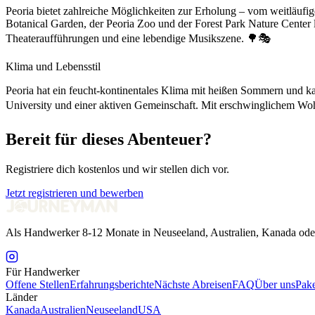
Peoria bietet zahlreiche Möglichkeiten zur Erholung – vom weitläufi
Botanical Garden, der Peoria Zoo und der Forest Park Nature Center la
Theateraufführungen und eine lebendige Musikszene. 🌳🎭
Klima und Lebensstil
Peoria hat ein feucht-kontinentales Klima mit heißen Sommern und kalt
University und einer aktiven Gemeinschaft. Mit erschwinglichem Wohn
Bereit für dieses Abenteuer?
Registriere dich kostenlos und wir stellen dich vor.
Jetzt registrieren und bewerben
Als Handwerker 8-12 Monate in Neuseeland, Australien, Kanada ode
Für Handwerker
Offene Stellen
Erfahrungsberichte
Nächste Abreisen
FAQ
Über uns
Pake
Länder
Kanada
Australien
Neuseeland
USA