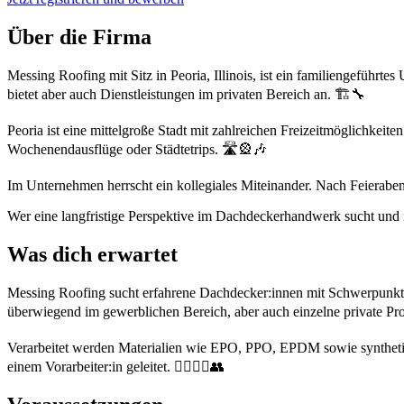
Über die Firma
Messing Roofing mit Sitz in Peoria, Illinois, ist ein familiengeführt
bietet aber auch Dienstleistungen im privaten Bereich an. 🏗️🔧
Peoria ist eine mittelgroße Stadt mit zahlreichen Freizeitmöglichkeit
Wochenendausflüge oder Städtetrips. 🛣️🎡🎶
Im Unternehmen herrscht ein kollegiales Miteinander. Nach Feierabe
Wer eine langfristige Perspektive im Dachdeckerhandwerk sucht und i
Was dich erwartet
Messing Roofing sucht erfahrene Dachdecker:innen mit Schwerpunkt 
überwiegend im gewerblichen Bereich, aber auch einzelne private Pro
Verarbeitet werden Materialien wie EPO, PPO, EPDM sowie synthetisch
einem Vorarbeiter:in geleitet. 👷‍♀️👷‍♂️👥