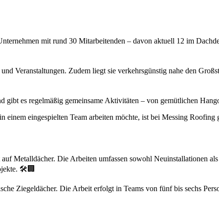
es Unternehmen mit rund 30 Mitarbeitenden – davon aktuell 12 im Dachde
en und Veranstaltungen. Zudem liegt sie verkehrsgünstig nahe den Großst
nd gibt es regelmäßig gemeinsame Aktivitäten – von gemütlichen Hango
n einem eingespielten Team arbeiten möchte, ist bei Messing Roofing 
auf Metalldächer. Die Arbeiten umfassen sowohl Neuinstallationen al
jekte. 🛠️🏢
e Ziegeldächer. Die Arbeit erfolgt in Teams von fünf bis sechs Perso