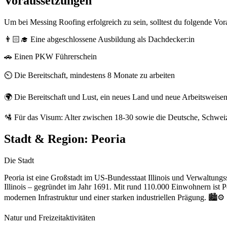
Voraussetzungen
Um bei Messing Roofing erfolgreich zu sein, solltest du folgende Vo
👨🏻‍🎓 Eine abgeschlossene Ausbildung als Dachdecker:in
🚗 Einen PKW Führerschein
⏲️ Die Bereitschaft, mindestens 8 Monate zu arbeiten
🌍 Die Bereitschaft und Lust, ein neues Land und neue Arbeitsweise
🛂 Für das Visum: Alter zwischen 18-30 sowie die Deutsche, Schweize
Stadt & Region:
Peoria
Die Stadt
Peoria ist eine Großstadt im US-Bundesstaat Illinois und Verwaltungss
Illinois – gegründet im Jahr 1691. Mit rund 110.000 Einwohnern ist Pe
modernen Infrastruktur und einer starken industriellen Prägung. 🏙️⚙️
Natur und Freizeitaktivitäten