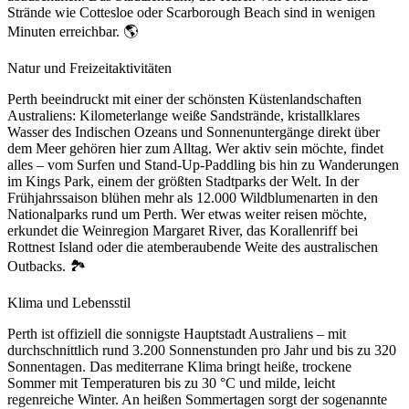
Strände wie Cottesloe oder Scarborough Beach sind in wenigen
Minuten erreichbar. 🌎
Natur und Freizeitaktivitäten
Perth beeindruckt mit einer der schönsten Küstenlandschaften
Australiens: Kilometerlange weiße Sandstrände, kristallklares
Wasser des Indischen Ozeans und Sonnenuntergänge direkt über
dem Meer gehören hier zum Alltag. Wer aktiv sein möchte, findet
alles – vom Surfen und Stand-Up-Paddling bis hin zu Wanderungen
im Kings Park, einem der größten Stadtparks der Welt. In der
Frühjahrssaison blühen mehr als 12.000 Wildblumenarten in den
Nationalparks rund um Perth. Wer etwas weiter reisen möchte,
erkundet die Weinregion Margaret River, das Korallenriff bei
Rottnest Island oder die atemberaubende Weite des australischen
Outbacks. 🏞️
Klima und Lebensstil
Perth ist offiziell die sonnigste Hauptstadt Australiens – mit
durchschnittlich rund 3.200 Sonnenstunden pro Jahr und bis zu 320
Sonnentagen. Das mediterrane Klima bringt heiße, trockene
Sommer mit Temperaturen bis zu 30 °C und milde, leicht
regenreiche Winter. An heißen Sommertagen sorgt der sogenannte