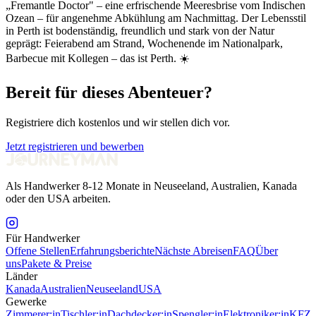
„Fremantle Doctor" – eine erfrischende Meeresbrise vom Indischen
Ozean – für angenehme Abkühlung am Nachmittag. Der Lebensstil
in Perth ist bodenständig, freundlich und stark von der Natur
geprägt: Feierabend am Strand, Wochenende im Nationalpark,
Barbecue mit Kollegen – das ist Perth. ☀️
Bereit für dieses Abenteuer?
Registriere dich kostenlos und wir stellen dich vor.
Jetzt registrieren und bewerben
Als Handwerker 8-12 Monate in Neuseeland, Australien, Kanada
oder den USA arbeiten.
Für Handwerker
Offene Stellen
Erfahrungsberichte
Nächste Abreisen
FAQ
Über
uns
Pakete & Preise
Länder
Kanada
Australien
Neuseeland
USA
Gewerke
Zimmerer:in
Tischler:in
Dachdecker:in
Spengler:in
Elektroniker:in
KFZ