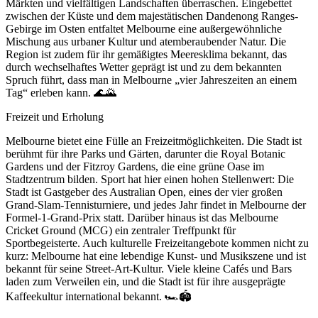
Märkten und vielfältigen Landschaften überraschen. Eingebettet
zwischen der Küste und dem majestätischen Dandenong Ranges-
Gebirge im Osten entfaltet Melbourne eine außergewöhnliche
Mischung aus urbaner Kultur und atemberaubender Natur. Die
Region ist zudem für ihr gemäßigtes Meeresklima bekannt, das
durch wechselhaftes Wetter geprägt ist und zu dem bekannten
Spruch führt, dass man in Melbourne „vier Jahreszeiten an einem
Tag“ erleben kann. 🌊🌄
Freizeit und Erholung
Melbourne bietet eine Fülle an Freizeitmöglichkeiten. Die Stadt ist
berühmt für ihre Parks und Gärten, darunter die Royal Botanic
Gardens und der Fitzroy Gardens, die eine grüne Oase im
Stadtzentrum bilden. Sport hat hier einen hohen Stellenwert: Die
Stadt ist Gastgeber des Australian Open, eines der vier großen
Grand-Slam-Tennisturniere, und jedes Jahr findet in Melbourne der
Formel-1-Grand-Prix statt. Darüber hinaus ist das Melbourne
Cricket Ground (MCG) ein zentraler Treffpunkt für
Sportbegeisterte. Auch kulturelle Freizeitangebote kommen nicht zu
kurz: Melbourne hat eine lebendige Kunst- und Musikszene und ist
bekannt für seine Street-Art-Kultur. Viele kleine Cafés und Bars
laden zum Verweilen ein, und die Stadt ist für ihre ausgeprägte
Kaffeekultur international bekannt. 🏎️🏟️