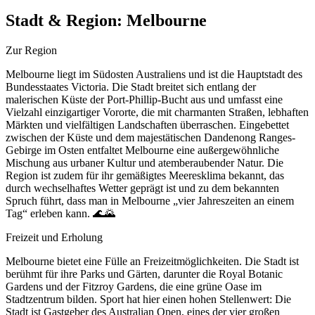
Stadt & Region:
Melbourne
Zur Region
Melbourne liegt im Südosten Australiens und ist die Hauptstadt des
Bundesstaates Victoria. Die Stadt breitet sich entlang der
malerischen Küste der Port-Phillip-Bucht aus und umfasst eine
Vielzahl einzigartiger Vororte, die mit charmanten Straßen, lebhaften
Märkten und vielfältigen Landschaften überraschen. Eingebettet
zwischen der Küste und dem majestätischen Dandenong Ranges-
Gebirge im Osten entfaltet Melbourne eine außergewöhnliche
Mischung aus urbaner Kultur und atemberaubender Natur. Die
Region ist zudem für ihr gemäßigtes Meeresklima bekannt, das
durch wechselhaftes Wetter geprägt ist und zu dem bekannten
Spruch führt, dass man in Melbourne „vier Jahreszeiten an einem
Tag“ erleben kann. 🌊🌄
Freizeit und Erholung
Melbourne bietet eine Fülle an Freizeitmöglichkeiten. Die Stadt ist
berühmt für ihre Parks und Gärten, darunter die Royal Botanic
Gardens und der Fitzroy Gardens, die eine grüne Oase im
Stadtzentrum bilden. Sport hat hier einen hohen Stellenwert: Die
Stadt ist Gastgeber des Australian Open, eines der vier großen