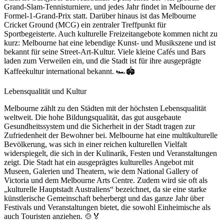
Grand-Slam-Tennisturniere, und jedes Jahr findet in Melbourne der
Formel-1-Grand-Prix statt. Darüber hinaus ist das Melbourne
Cricket Ground (MCG) ein zentraler Treffpunkt für
Sportbegeisterte. Auch kulturelle Freizeitangebote kommen nicht zu
kurz: Melbourne hat eine lebendige Kunst- und Musikszene und ist
bekannt für seine Street-Art-Kultur. Viele kleine Cafés und Bars
laden zum Verweilen ein, und die Stadt ist für ihre ausgeprägte
Kaffeekultur international bekannt. 🏎️🏟️
Lebensqualität und Kultur
Melbourne zählt zu den Städten mit der höchsten Lebensqualität
weltweit. Die hohe Bildungsqualität, das gut ausgebaute
Gesundheitssystem und die Sicherheit in der Stadt tragen zur
Zufriedenheit der Bewohner bei. Melbourne hat eine multikulturelle
Bevölkerung, was sich in einer reichen kulturellen Vielfalt
widerspiegelt, die sich in der Kulinarik, Festen und Veranstaltungen
zeigt. Die Stadt hat ein ausgeprägtes kulturelles Angebot mit
Museen, Galerien und Theatern, wie dem National Gallery of
Victoria und dem Melbourne Arts Centre. Zudem wird sie oft als
„kulturelle Hauptstadt Australiens“ bezeichnet, da sie eine starke
künstlerische Gemeinschaft beherbergt und das ganze Jahr über
Festivals und Veranstaltungen bietet, die sowohl Einheimische als
auch Touristen anziehen. 🍲🏅