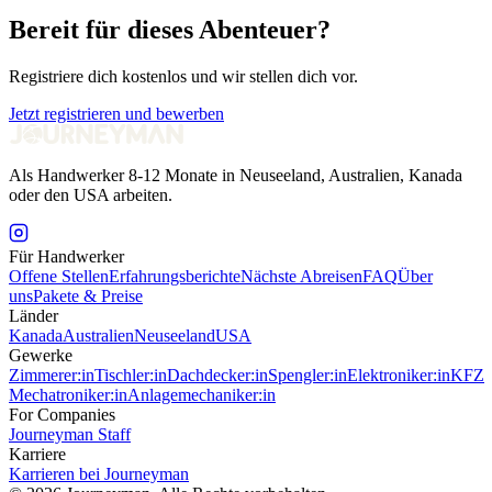
Bereit für dieses Abenteuer?
Registriere dich kostenlos und wir stellen dich vor.
Jetzt registrieren und bewerben
Als Handwerker 8-12 Monate in Neuseeland, Australien, Kanada
oder den USA arbeiten.
Für Handwerker
Offene Stellen
Erfahrungsberichte
Nächste Abreisen
FAQ
Über
uns
Pakete & Preise
Länder
Kanada
Australien
Neuseeland
USA
Gewerke
Zimmerer:in
Tischler:in
Dachdecker:in
Spengler:in
Elektroniker:in
KFZ
Mechatroniker:in
Anlagemechaniker:in
For Companies
Journeyman Staff
Karriere
Karrieren bei Journeyman