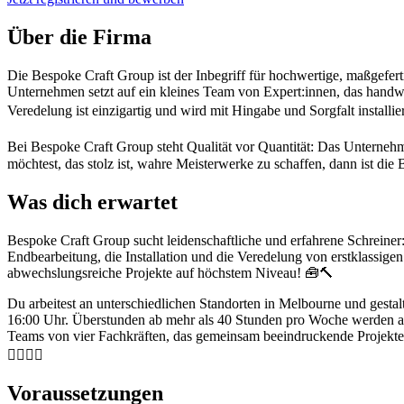
Über die Firma
Die Bespoke Craft Group ist der Inbegriff für hochwertige, maßgefe
Unternehmen setzt auf ein kleines Team von Expert:innen, das handwe
Veredelung ist einzigartig und wird mit Hingabe und Sorgfalt installi
Bei Bespoke Craft Group steht Qualität vor Quantität: Das Unternehme
möchtest, das stolz ist, wahre Meisterwerke zu schaffen, dann ist die
Was dich erwartet
Bespoke Craft Group sucht leidenschaftliche und erfahrene Schreiner:
Endbearbeitung, die Installation und die Veredelung von erstklassige
abwechslungsreiche Projekte auf höchstem Niveau! 🧰🔨
Du arbeitest an unterschiedlichen Standorten in Melbourne und gestal
16:00 Uhr. Überstunden ab mehr als 40 Stunden pro Woche werden ange
Teams von vier Fachkräften, das gemeinsam beeindruckende Projekte ver
👷‍♂️👷‍♀️
Voraussetzungen