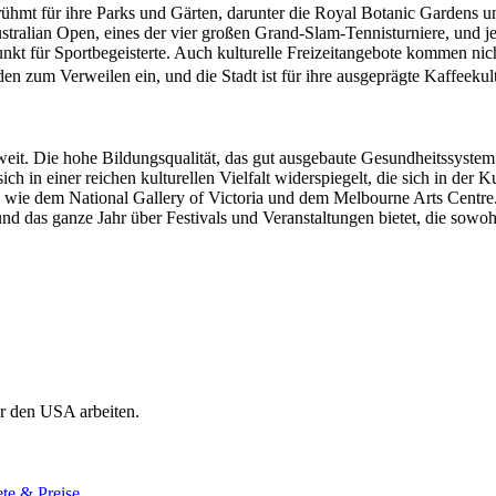
berühmt für ihre Parks und Gärten, darunter die Royal Botanic Gardens 
ustralian Open, eines der vier großen Grand-Slam-Tennisturniere, und j
nkt für Sportbegeisterte. Auch kulturelle Freizeitangebote kommen ni
aden zum Verweilen ein, und die Stadt ist für ihre ausgeprägte Kaffeekult
eit. Die hohe Bildungsqualität, das gut ausgebaute Gesundheitssystem u
 in einer reichen kulturellen Vielfalt widerspiegelt, die sich in der Ku
 wie dem National Gallery of Victoria und dem Melbourne Arts Centre. 
 und das ganze Jahr über Festivals und Veranstaltungen bietet, die sowo
r den USA arbeiten.
te & Preise