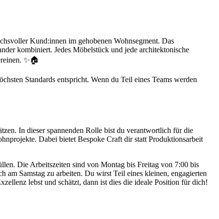
spruchsvoller Kund:innen im gehobenen Wohnsegment. Das
ander kombiniert. Jedes Möbelstück und jede architektonische
vereinen. ✨🏠
 höchsten Standards entspricht. Wenn du Teil eines Teams werden
zen. In dieser spannenden Rolle bist du verantwortlich für die
nprojekte. Dabei bietet Bespoke Craft dir statt Produktionsarbeit
llen. Die Arbeitszeiten sind von Montag bis Freitag von 7:00 bis
 am Samstag zu arbeiten. Du wirst Teil eines kleinen, engagierten
llenz lebst und schätzt, dann ist dies die ideale Position für dich!