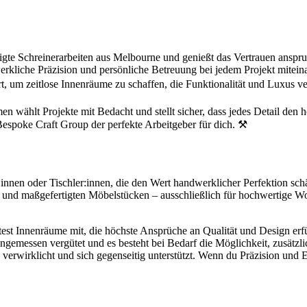
rtigte Schreinerarbeiten aus Melbourne und genießt das Vertrauen an
rkliche Präzision und persönliche Betreuung bei jedem Projekt mitein
ert, um zeitlose Innenräume zu schaffen, die Funktionalität und Luxus 
n wählt Projekte mit Bedacht und stellt sicher, dass jedes Detail den
 Bespoke Craft Group der perfekte Arbeitgeber für dich. ⚒️
innen oder Tischler:innen, die den Wert handwerklicher Perfektion schät
n und maßgefertigten Möbelstücken – ausschließlich für hochwertige Woh
test Innenräume mit, die höchste Ansprüche an Qualität und Design erfü
messen vergütet und es besteht bei Bedarf die Möglichkeit, zusätzlich
wirklicht und sich gegenseitig unterstützt. Wenn du Präzision und Exze