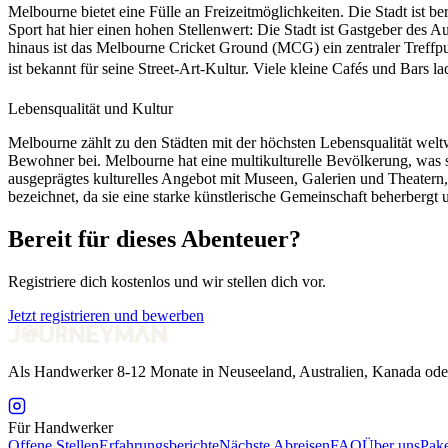
Melbourne bietet eine Fülle an Freizeitmöglichkeiten. Die Stadt ist 
Sport hat hier einen hohen Stellenwert: Die Stadt ist Gastgeber des A
hinaus ist das Melbourne Cricket Ground (MCG) ein zentraler Treffpu
ist bekannt für seine Street-Art-Kultur. Viele kleine Cafés und Bars l
Lebensqualität und Kultur
Melbourne zählt zu den Städten mit der höchsten Lebensqualität weltw
Bewohner bei. Melbourne hat eine multikulturelle Bevölkerung, was sich
ausgeprägtes kulturelles Angebot mit Museen, Galerien und Theatern,
bezeichnet, da sie eine starke künstlerische Gemeinschaft beherbergt
Bereit für dieses Abenteuer?
Registriere dich kostenlos und wir stellen dich vor.
Jetzt registrieren und bewerben
Als Handwerker 8-12 Monate in Neuseeland, Australien, Kanada ode
Für Handwerker
Offene Stellen
Erfahrungsberichte
Nächste Abreisen
FAQ
Über uns
Pake