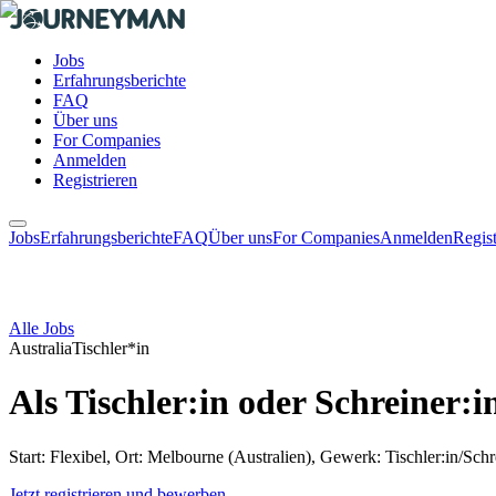
Jobs
Erfahrungsberichte
FAQ
Über uns
For Companies
Anmelden
Registrieren
Jobs
Erfahrungsberichte
FAQ
Über uns
For Companies
Anmelden
Regist
Alle Jobs
Australia
Tischler*in
Als Tischler:in oder Schreiner:
Start: Flexibel, Ort: Melbourne (Australien), Gewerk: Tischler:in/Schr
Jetzt registrieren und bewerben