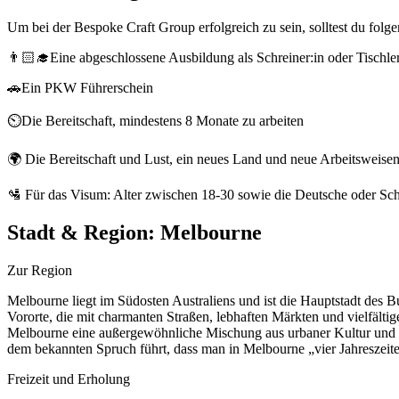
Um bei der Bespoke Craft Group erfolgreich zu sein, solltest du fol
👨🏻‍🎓Eine abgeschlossene Ausbildung als Schreiner:in oder Tischler
🚗Ein PKW Führerschein
⏲️Die Bereitschaft, mindestens 8 Monate zu arbeiten
🌍 Die Bereitschaft und Lust, ein neues Land und neue Arbeitsweise
🛂 Für das Visum: Alter zwischen 18-30 sowie die Deutsche oder Sch
Stadt & Region:
Melbourne
Zur Region
Melbourne liegt im Südosten Australiens und ist die Hauptstadt des Bun
Vororte, die mit charmanten Straßen, lebhaften Märkten und vielfäl
Melbourne eine außergewöhnliche Mischung aus urbaner Kultur und at
dem bekannten Spruch führt, dass man in Melbourne „vier Jahreszeit
Freizeit und Erholung