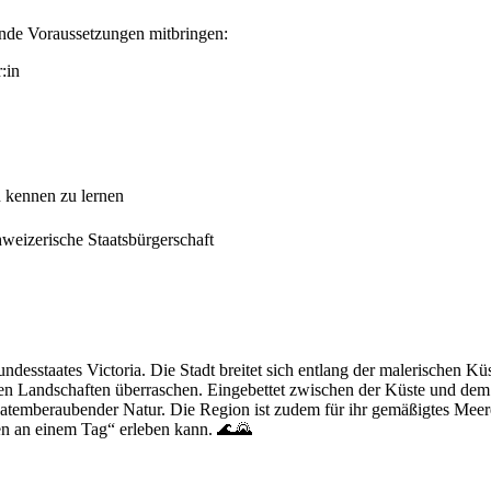
gende Voraussetzungen mitbringen:
:in
n kennen zu lernen
weizerische Staatsbürgerschaft
desstaates Victoria. Die Stadt breitet sich entlang der malerischen Küs
tigen Landschaften überraschen. Eingebettet zwischen der Küste und de
emberaubender Natur. Die Region ist zudem für ihr gemäßigtes Meeres
en an einem Tag“ erleben kann. 🌊🌄