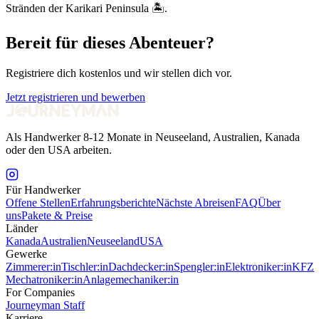
Stränden der Karikari Peninsula 🏝️.
Bereit für dieses Abenteuer?
Registriere dich kostenlos und wir stellen dich vor.
Jetzt registrieren und bewerben
Als Handwerker 8-12 Monate in Neuseeland, Australien, Kanada
oder den USA arbeiten.
Für Handwerker
Offene Stellen
Erfahrungsberichte
Nächste Abreisen
FAQ
Über
uns
Pakete & Preise
Länder
Kanada
Australien
Neuseeland
USA
Gewerke
Zimmerer:in
Tischler:in
Dachdecker:in
Spengler:in
Elektroniker:in
KFZ
Mechatroniker:in
Anlagemechaniker:in
For Companies
Journeyman Staff
Karriere