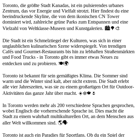
Toronto, die größte Stadt Kanadas, ist ein pulsierendes urbanes
Zentrum, das vor Energie und Vielfalt strotzt. Hier findest du eine
beeindruckende Skyline, die von dem ikonischen CN Tower
dominiert wird, zahlreiche grüne Parks zum Entspannen und eine
Vielzahl von Weltklasse-Museen und Kunstgalerien. 🏙️🌳🎨
Die Stadt ist ein Schmelztiegel der Kulturen, was sich in einer
unglaublichen kulinarischen Szene widerspiegelt. Von trendigen
Cafés und Gourmet-Restaurants bis hin zu lebhaften Straßenmärkten
und Food Trucks - in Toronto gibt es immer etwas Neues zu
entdecken und zu probieren. 🍽️🌍
Toronto ist bekannt für sein gemäßigtes Klima. Die Sommer sind
warm und die Winter sind kalt, aber nicht extrem. Die Stadt erlebt
alle vier Jahreszeiten, was sie zu einem großartigen Ort für Outdoor-
Aktivitäten das ganze Jahr über macht. ☀️❄️🍁🌷
In Toronto werden mehr als 200 verschiedene Sprachen gesprochen,
wobei Englisch die vorherrschende Sprache ist. Dies macht die
Stadt zu einem wahrhaft multikulturellen Ort, an dem Menschen aus
aller Welt willkommen sind. 🌎🗣️
Toronto ist auch ein Paradies für Sportfans. Ob du ein Spiel der