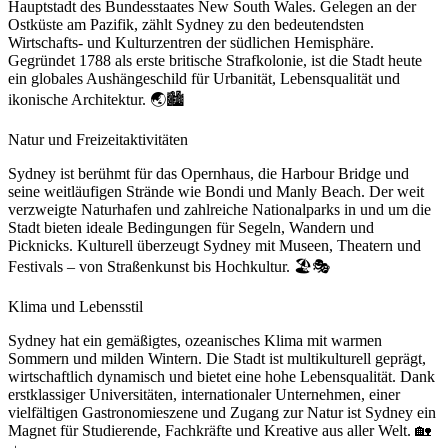
Hauptstadt des Bundesstaates New South Wales. Gelegen an der
Ostküste am Pazifik, zählt Sydney zu den bedeutendsten
Wirtschafts- und Kulturzentren der südlichen Hemisphäre.
Gegründet 1788 als erste britische Strafkolonie, ist die Stadt heute
ein globales Aushängeschild für Urbanität, Lebensqualität und
ikonische Architektur. 🌏🏙️
Natur und Freizeitaktivitäten
Sydney ist berühmt für das Opernhaus, die Harbour Bridge und
seine weitläufigen Strände wie Bondi und Manly Beach. Der weit
verzweigte Naturhafen und zahlreiche Nationalparks in und um die
Stadt bieten ideale Bedingungen für Segeln, Wandern und
Picknicks. Kulturell überzeugt Sydney mit Museen, Theatern und
Festivals – von Straßenkunst bis Hochkultur. 🏖️🎭
Klima und Lebensstil
Sydney hat ein gemäßigtes, ozeanisches Klima mit warmen
Sommern und milden Wintern. Die Stadt ist multikulturell geprägt,
wirtschaftlich dynamisch und bietet eine hohe Lebensqualität. Dank
erstklassiger Universitäten, internationaler Unternehmen, einer
vielfältigen Gastronomieszene und Zugang zur Natur ist Sydney ein
Magnet für Studierende, Fachkräfte und Kreative aus aller Welt. 🏡