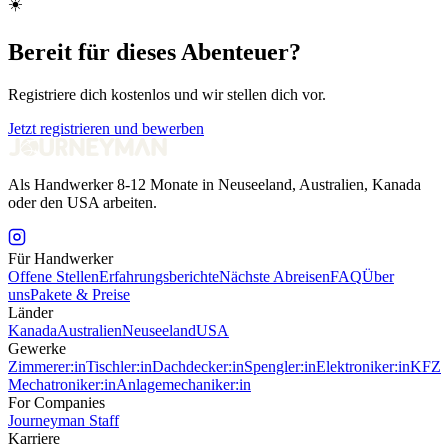
☀️
Bereit für dieses Abenteuer?
Registriere dich kostenlos und wir stellen dich vor.
Jetzt registrieren und bewerben
Als Handwerker 8-12 Monate in Neuseeland, Australien, Kanada
oder den USA arbeiten.
Für Handwerker
Offene Stellen
Erfahrungsberichte
Nächste Abreisen
FAQ
Über
uns
Pakete & Preise
Länder
Kanada
Australien
Neuseeland
USA
Gewerke
Zimmerer:in
Tischler:in
Dachdecker:in
Spengler:in
Elektroniker:in
KFZ
Mechatroniker:in
Anlagemechaniker:in
For Companies
Journeyman Staff
Karriere