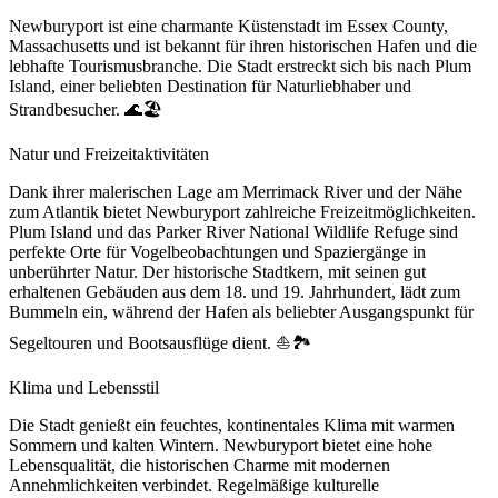
Newburyport ist eine charmante Küstenstadt im Essex County,
Massachusetts und ist bekannt für ihren historischen Hafen und die
lebhafte Tourismusbranche. Die Stadt erstreckt sich bis nach Plum
Island, einer beliebten Destination für Naturliebhaber und
Strandbesucher. 🌊🏖️
Natur und Freizeitaktivitäten
Dank ihrer malerischen Lage am Merrimack River und der Nähe
zum Atlantik bietet Newburyport zahlreiche Freizeitmöglichkeiten.
Plum Island und das Parker River National Wildlife Refuge sind
perfekte Orte für Vogelbeobachtungen und Spaziergänge in
unberührter Natur. Der historische Stadtkern, mit seinen gut
erhaltenen Gebäuden aus dem 18. und 19. Jahrhundert, lädt zum
Bummeln ein, während der Hafen als beliebter Ausgangspunkt für
Segeltouren und Bootsausflüge dient. ⛵🏞️
Klima und Lebensstil
Die Stadt genießt ein feuchtes, kontinentales Klima mit warmen
Sommern und kalten Wintern. Newburyport bietet eine hohe
Lebensqualität, die historischen Charme mit modernen
Annehmlichkeiten verbindet. Regelmäßige kulturelle