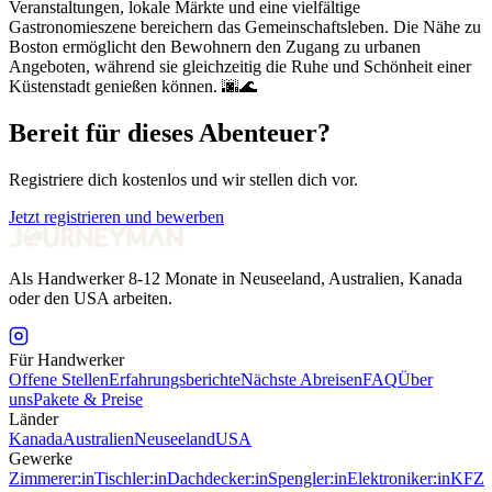
Veranstaltungen, lokale Märkte und eine vielfältige
Gastronomieszene bereichern das Gemeinschaftsleben. Die Nähe zu
Boston ermöglicht den Bewohnern den Zugang zu urbanen
Angeboten, während sie gleichzeitig die Ruhe und Schönheit einer
Küstenstadt genießen können. 🌆🌊
Bereit für dieses Abenteuer?
Registriere dich kostenlos und wir stellen dich vor.
Jetzt registrieren und bewerben
Als Handwerker 8-12 Monate in Neuseeland, Australien, Kanada
oder den USA arbeiten.
Für Handwerker
Offene Stellen
Erfahrungsberichte
Nächste Abreisen
FAQ
Über
uns
Pakete & Preise
Länder
Kanada
Australien
Neuseeland
USA
Gewerke
Zimmerer:in
Tischler:in
Dachdecker:in
Spengler:in
Elektroniker:in
KFZ