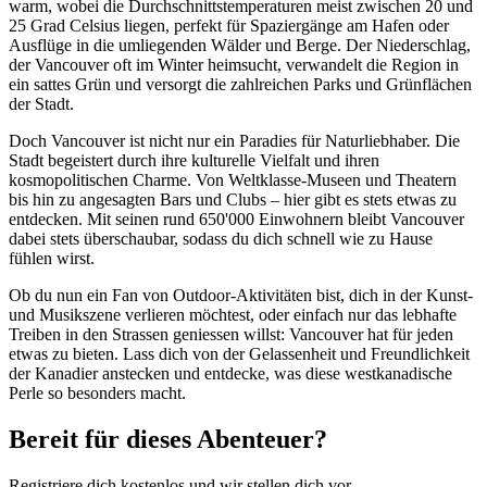
warm, wobei die Durchschnittstemperaturen meist zwischen 20 und
25 Grad Celsius liegen, perfekt für Spaziergänge am Hafen oder
Ausflüge in die umliegenden Wälder und Berge. Der Niederschlag,
der Vancouver oft im Winter heimsucht, verwandelt die Region in
ein sattes Grün und versorgt die zahlreichen Parks und Grünflächen
der Stadt.
Doch Vancouver ist nicht nur ein Paradies für Naturliebhaber. Die
Stadt begeistert durch ihre kulturelle Vielfalt und ihren
kosmopolitischen Charme. Von Weltklasse-Museen und Theatern
bis hin zu angesagten Bars und Clubs – hier gibt es stets etwas zu
entdecken. Mit seinen rund 650'000 Einwohnern bleibt Vancouver
dabei stets überschaubar, sodass du dich schnell wie zu Hause
fühlen wirst.
Ob du nun ein Fan von Outdoor-Aktivitäten bist, dich in der Kunst-
und Musikszene verlieren möchtest, oder einfach nur das lebhafte
Treiben in den Strassen geniessen willst: Vancouver hat für jeden
etwas zu bieten. Lass dich von der Gelassenheit und Freundlichkeit
der Kanadier anstecken und entdecke, was diese westkanadische
Perle so besonders macht.
Bereit für dieses Abenteuer?
Registriere dich kostenlos und wir stellen dich vor.