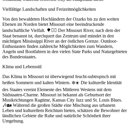
Vielfältige Landschaften und Freizeitmöglichkeiten
Von den bewaldeten Hochländern der Ozarks bis zu den weiten
Ebenen im Norden bietet Missouri eine beeindruckende
landschaftliche Vielfalt. 🌳🚣‍♂️ Der Missouri River, nach dem der
Staat benannt ist, durchquert das Zentrum und mündet in den
mächtigen Mississippi River an der östlichen Grenze. Outdoor-
Enthusiasten finden zahlreiche Möglichkeiten zum Wandern,
Angeln und Bootfahren in den vielen State Parks und Naturgebieten
des Bundesstaates.
Klima und Lebensstil
Das Klima in Missouri ist überwiegend feucht-subtropisch mit
heißen Sommern und kalten Wintern. ❄️☀️ Die kulturelle Identität
des Staates vereint Elemente des Mittleren Westens mit dem
Südstaaten-Charme. Missouri ist bekannt als Geburtsort der
Musikrichtungen Ragtime, Kansas City Jazz und St. Louis Blues.
🎶🏡 Während die großen Städte eine Mischung aus urbanem
Leben und kulturellem Reichtum bieten, schätzen die Bewohner der
ländlichen Gebiete die Ruhe und natürliche Schönheit ihrer
Umgebung.