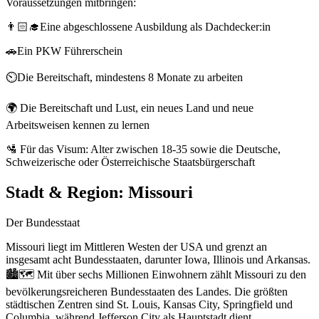
Voraussetzungen mitbringen:
👨🏻‍🎓Eine abgeschlossene Ausbildung als Dachdecker:in
🚗Ein PKW Führerschein
⏲️Die Bereitschaft, mindestens 8 Monate zu arbeiten
🌍 Die Bereitschaft und Lust, ein neues Land und neue
Arbeitsweisen kennen zu lernen
🛂 Für das Visum: Alter zwischen 18-35 sowie die Deutsche,
Schweizerische oder Österreichische Staatsbürgerschaft
Stadt & Region:
Missouri
Der Bundesstaat
Missouri liegt im Mittleren Westen der USA und grenzt an
insgesamt acht Bundesstaaten, darunter Iowa, Illinois und Arkansas.
🏙️🗺️ Mit über sechs Millionen Einwohnern zählt Missouri zu den
bevölkerungsreicheren Bundesstaaten des Landes. Die größten
städtischen Zentren sind St. Louis, Kansas City, Springfield und
Columbia, während Jefferson City als Hauptstadt dient.