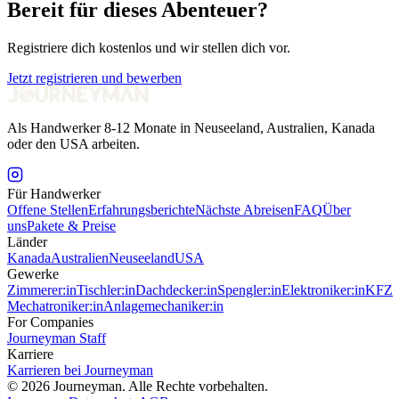
Bereit für dieses Abenteuer?
Registriere dich kostenlos und wir stellen dich vor.
Jetzt registrieren und bewerben
Als Handwerker 8-12 Monate in Neuseeland, Australien, Kanada
oder den USA arbeiten.
Für Handwerker
Offene Stellen
Erfahrungsberichte
Nächste Abreisen
FAQ
Über
uns
Pakete & Preise
Länder
Kanada
Australien
Neuseeland
USA
Gewerke
Zimmerer:in
Tischler:in
Dachdecker:in
Spengler:in
Elektroniker:in
KFZ
Mechatroniker:in
Anlagemechaniker:in
For Companies
Journeyman Staff
Karriere
Karrieren bei Journeyman
©
2026
Journeyman. Alle Rechte vorbehalten.