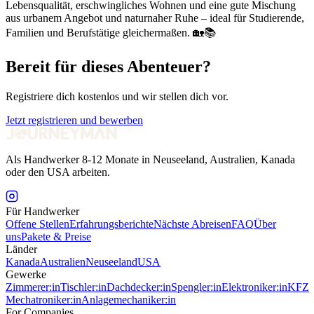
Lebensqualität, erschwingliches Wohnen und eine gute Mischung
aus urbanem Angebot und naturnaher Ruhe – ideal für Studierende,
Familien und Berufstätige gleichermaßen. 🏡📚
Bereit für dieses Abenteuer?
Registriere dich kostenlos und wir stellen dich vor.
Jetzt registrieren und bewerben
Als Handwerker 8-12 Monate in Neuseeland, Australien, Kanada
oder den USA arbeiten.
Für Handwerker
Offene Stellen
Erfahrungsberichte
Nächste Abreisen
FAQ
Über
uns
Pakete & Preise
Länder
Kanada
Australien
Neuseeland
USA
Gewerke
Zimmerer:in
Tischler:in
Dachdecker:in
Spengler:in
Elektroniker:in
KFZ
Mechatroniker:in
Anlagemechaniker:in
For Companies