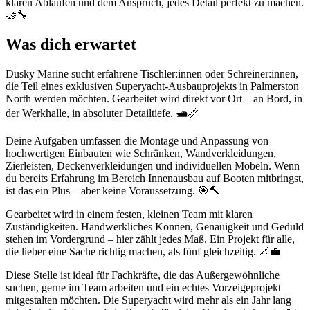
klaren Abläufen und dem Anspruch, jedes Detail perfekt zu machen.
🤝🔧
Was dich erwartet
Dusky Marine sucht erfahrene Tischler:innen oder Schreiner:innen,
die Teil eines exklusiven Superyacht-Ausbauprojekts in Palmerston
North werden möchten. Gearbeitet wird direkt vor Ort – an Bord, in
der Werkhalle, in absoluter Detailtiefe. 🛥️📏
Deine Aufgaben umfassen die Montage und Anpassung von
hochwertigen Einbauten wie Schränken, Wandverkleidungen,
Zierleisten, Deckenverkleidungen und individuellen Möbeln. Wenn
du bereits Erfahrung im Bereich Innenausbau auf Booten mitbringst,
ist das ein Plus – aber keine Voraussetzung. 🎯🔨
Gearbeitet wird in einem festen, kleinen Team mit klaren
Zuständigkeiten. Handwerkliches Können, Genauigkeit und Geduld
stehen im Vordergrund – hier zählt jedes Maß. Ein Projekt für alle,
die lieber eine Sache richtig machen, als fünf gleichzeitig. 📐💼
Diese Stelle ist ideal für Fachkräfte, die das Außergewöhnliche
suchen, gerne im Team arbeiten und ein echtes Vorzeigeprojekt
mitgestalten möchten. Die Superyacht wird mehr als ein Jahr lang