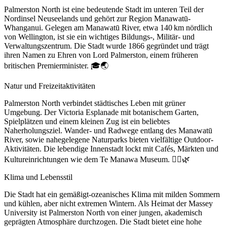
Palmerston North ist eine bedeutende Stadt im unteren Teil der
Nordinsel Neuseelands und gehört zur Region Manawatū-
Whanganui. Gelegen am Manawatū River, etwa 140 km nördlich
von Wellington, ist sie ein wichtiges Bildungs-, Militär- und
Verwaltungszentrum. Die Stadt wurde 1866 gegründet und trägt
ihren Namen zu Ehren von Lord Palmerston, einem früheren
britischen Premierminister. 🎓🌏
Natur und Freizeitaktivitäten
Palmerston North verbindet städtisches Leben mit grüner
Umgebung. Der Victoria Esplanade mit botanischem Garten,
Spielplätzen und einem kleinen Zug ist ein beliebtes
Naherholungsziel. Wander- und Radwege entlang des Manawatū
River, sowie nahegelegene Naturparks bieten vielfältige Outdoor-
Aktivitäten. Die lebendige Innenstadt lockt mit Cafés, Märkten und
Kultureinrichtungen wie dem Te Manawa Museum. 🚴‍♂️🌿
Klima und Lebensstil
Die Stadt hat ein gemäßigt-ozeanisches Klima mit milden Sommern
und kühlen, aber nicht extremen Wintern. Als Heimat der Massey
University ist Palmerston North von einer jungen, akademisch
geprägten Atmosphäre durchzogen. Die Stadt bietet eine hohe