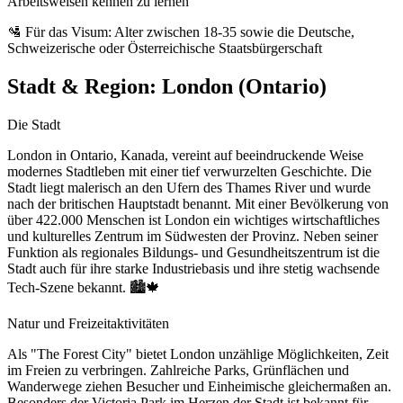
Arbeitsweisen kennen zu lernen
🛂 Für das Visum: Alter zwischen 18-35 sowie die Deutsche,
Schweizerische oder Österreichische Staatsbürgerschaft
Stadt & Region:
London (Ontario)
Die Stadt
London in Ontario, Kanada, vereint auf beeindruckende Weise
modernes Stadtleben mit einer tief verwurzelten Geschichte. Die
Stadt liegt malerisch an den Ufern des Thames River und wurde
nach der britischen Hauptstadt benannt. Mit einer Bevölkerung von
über 422.000 Menschen ist London ein wichtiges wirtschaftliches
und kulturelles Zentrum im Südwesten der Provinz. Neben seiner
Funktion als regionales Bildungs- und Gesundheitszentrum ist die
Stadt auch für ihre starke Industriebasis und ihre stetig wachsende
Tech-Szene bekannt. 🏙️🍁
Natur und Freizeitaktivitäten
Als "The Forest City" bietet London unzählige Möglichkeiten, Zeit
im Freien zu verbringen. Zahlreiche Parks, Grünflächen und
Wanderwege ziehen Besucher und Einheimische gleichermaßen an.
Besonders der Victoria Park im Herzen der Stadt ist bekannt für