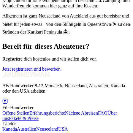
Möglichkeit für tolle Wochenendtrips in der Natur. 🌲Camping- und
Wanderfreunde kommen hier ganz auf ihre Kosten.
Allgemein ist ganz Neuseeland von Auckland aus gut bereisbar und
bietet für jeden etwas - von den Skihügeln in Queenstown ⛷️ zu den
Stränden der Karikari Peninsula 🏝️.
Bereit für dieses Abenteuer?
Registriere dich kostenlos und wir stellen dich vor.
Jetzt registrieren und bewerben
Als Handwerker 8-12 Monate in Neuseeland, Australien, Kanada
oder den USA arbeiten.
Für Handwerker
Offene Stellen
Erfahrungsberichte
Nächste Abreisen
FAQ
Über
uns
Pakete & Preise
Länder
Kanada
Australien
Neuseeland
USA