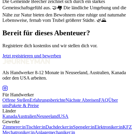
Die Gemeinde Beecher zeichnet sich durch ein starkes
Gemeinschaftsgefühl aus. 🤝🏘️ Die ländliche Umgebung und die
Nähe zur Natur bieten den Bewohnern eine ruhige und naturnahe
Lebensweise, fernab vom Trubel größerer Städte. 🌿🌄
Bereit für dieses Abenteuer?
Registriere dich kostenlos und wir stellen dich vor.
Jetzt registrieren und bewerben
Als Handwerker 8-12 Monate in Neuseeland, Australien, Kanada
oder den USA arbeiten.
Für Handwerker
Offene Stellen
Erfahrungsberichte
Nächste Abreisen
FAQ
Über
uns
Pakete & Preise
Länder
Kanada
Australien
Neuseeland
USA
Gewerke
Zimmerer:in
Tischler:in
Dachdecker:in
Spengler:in
Elektroniker:in
KFZ
Mechatroniker:in
Anlagemechaniker:in