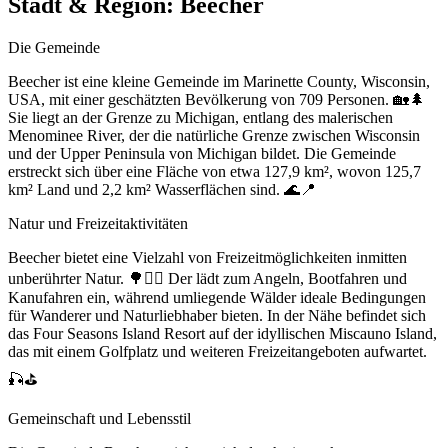
Stadt & Region:
Beecher
Die Gemeinde
Beecher ist eine kleine Gemeinde im Marinette County, Wisconsin,
USA, mit einer geschätzten Bevölkerung von 709 Personen. 🏡🌲
Sie liegt an der Grenze zu Michigan, entlang des malerischen
Menominee River, der die natürliche Grenze zwischen Wisconsin
und der Upper Peninsula von Michigan bildet. Die Gemeinde
erstreckt sich über eine Fläche von etwa 127,9 km², wovon 125,7
km² Land und 2,2 km² Wasserflächen sind. 🌊📍
Natur und Freizeitaktivitäten
Beecher bietet eine Vielzahl von Freizeitmöglichkeiten inmitten
unberührter Natur. 🌳🚣‍♂️ Der lädt zum Angeln, Bootfahren und
Kanufahren ein, während umliegende Wälder ideale Bedingungen
für Wanderer und Naturliebhaber bieten. In der Nähe befindet sich
das Four Seasons Island Resort auf der idyllischen Miscauno Island,
das mit einem Golfplatz und weiteren Freizeitangeboten aufwartet.
🎣⛳
Gemeinschaft und Lebensstil