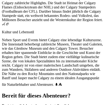
Calgary zahlreiche Highlights. Die Stadt ist Heimat der Calgary
Flames (Eishockeyteam der NHL) und der Calgary Stampeders
(Footballteam der CFL). Darüber hinaus findet jährlich die Calgary
Stampede statt, ein weltweit bekanntes Rodeo- und Volksfest, das
Millionen Besucher anzieht und die Westernkultur der Region feiert.
🏒🏈
Kultur und Lebensstil
Neben Sport und Events bietet Calgary eine lebendige Kulturszene.
Die Innenstadt beherbergt zahlreiche Museen, Theater und Galerien,
wie das Glenbow Museum und den Calgary Tower. Besucher
erhalten hier spannende Einblicke in die Geschichte und Kunst der
Region geben. Die Stadt bietet zudem eine vielfältige kulinarische
Szene, die von lokalen Spezialitäten bis zu internationaler Küche
reicht. Calgary ist von einer malerischen Landschaft umgeben, die
zum Wandern, Skifahren und anderen Outdoor-Aktivitäten einlädt.
Die Nähe zu den Rocky Mountains und den Nationalparks wie
Banff und Jasper macht Calgary zu einem idealen Ausgangspunkt
für Naturliebhaber und Abenteurer. 🌲⛺
Bereit für dieses Abenteuer?