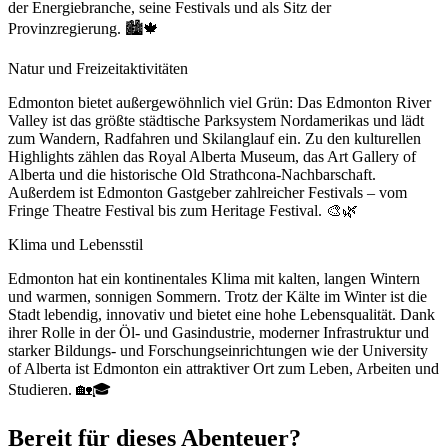
der Energiebranche, seine Festivals und als Sitz der
Provinzregierung. 🏙️🍁
Natur und Freizeitaktivitäten
Edmonton bietet außergewöhnlich viel Grün: Das Edmonton River
Valley ist das größte städtische Parksystem Nordamerikas und lädt
zum Wandern, Radfahren und Skilanglauf ein. Zu den kulturellen
Highlights zählen das Royal Alberta Museum, das Art Gallery of
Alberta und die historische Old Strathcona-Nachbarschaft.
Außerdem ist Edmonton Gastgeber zahlreicher Festivals – vom
Fringe Theatre Festival bis zum Heritage Festival. 🎨🌿
Klima und Lebensstil
Edmonton hat ein kontinentales Klima mit kalten, langen Wintern
und warmen, sonnigen Sommern. Trotz der Kälte im Winter ist die
Stadt lebendig, innovativ und bietet eine hohe Lebensqualität. Dank
ihrer Rolle in der Öl- und Gasindustrie, moderner Infrastruktur und
starker Bildungs- und Forschungseinrichtungen wie der University
of Alberta ist Edmonton ein attraktiver Ort zum Leben, Arbeiten und
Studieren. 🏡🎓
Bereit für dieses Abenteuer?