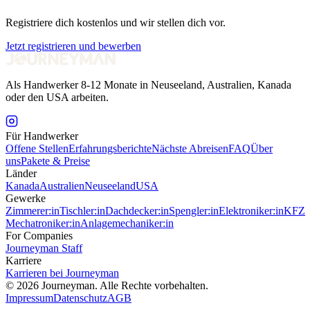
Registriere dich kostenlos und wir stellen dich vor.
Jetzt registrieren und bewerben
Als Handwerker 8-12 Monate in Neuseeland, Australien, Kanada
oder den USA arbeiten.
Für Handwerker
Offene Stellen
Erfahrungsberichte
Nächste Abreisen
FAQ
Über
uns
Pakete & Preise
Länder
Kanada
Australien
Neuseeland
USA
Gewerke
Zimmerer:in
Tischler:in
Dachdecker:in
Spengler:in
Elektroniker:in
KFZ
Mechatroniker:in
Anlagemechaniker:in
For Companies
Journeyman Staff
Karriere
Karrieren bei Journeyman
©
2026
Journeyman. Alle Rechte vorbehalten.
Impressum
Datenschutz
AGB