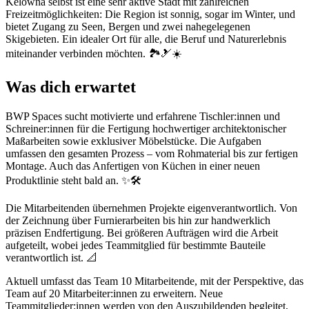
Kelowna selbst ist eine sehr aktive Stadt mit zahlreichen
Freizeitmöglichkeiten: Die Region ist sonnig, sogar im Winter, und
bietet Zugang zu Seen, Bergen und zwei nahegelegenen
Skigebieten. Ein idealer Ort für alle, die Beruf und Naturerlebnis
miteinander verbinden möchten. 🏞️🎿☀️
Was dich erwartet
BWP Spaces sucht motivierte und erfahrene Tischler:innen und
Schreiner:innen für die Fertigung hochwertiger architektonischer
Maßarbeiten sowie exklusiver Möbelstücke. Die Aufgaben
umfassen den gesamten Prozess – vom Rohmaterial bis zur fertigen
Montage. Auch das Anfertigen von Küchen in einer neuen
Produktlinie steht bald an. ✨🛠️
Die Mitarbeitenden übernehmen Projekte eigenverantwortlich. Von
der Zeichnung über Furnierarbeiten bis hin zur handwerklich
präzisen Endfertigung. Bei größeren Aufträgen wird die Arbeit
aufgeteilt, wobei jedes Teammitglied für bestimmte Bauteile
verantwortlich ist. 📐
Aktuell umfasst das Team 10 Mitarbeitende, mit der Perspektive, das
Team auf 20 Mitarbeiter:innen zu erweitern. Neue
Teammitglieder:innen werden von den Auszubildenden begleitet,