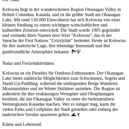
Kelowna liegt in der wunderschönen Region Okanagan Valley in
British Columbia, Kanada, und ist die größte Stadt am Okanagan
Lake. Mit rund 130.000 Einwohnern hat sich Kelowna von einer
kleinen Siedlung zu einem wichtigen wirtschaftlichen und
kulturellen Zentrum entwickelt. Die Stadt wurde 1905 gegründet
und verdankt ihren Namen dem Wort "Kelowna", das in der
Sprache der First Nations "Grizzlybär" bedeutet. Heute ist Kelowna
für ihre malerische Lage, ihre lebendige Innenstadt und ihre
gastfreundliche Atmosphäre bekannt. 🏞️🐻
Natur und Freizeitaktivitäten
Kelowna ist ein Paradies für Outdoor-Enthusiasten. Der Okanagan
Lake bietet zahlreiche Möglichkeiten zum Schwimmen, Segeln und
Stand-Up-Paddling, während die umliegenden Berge Wanderer,
Mountainbiker und im Winter Skifahrer anziehen. Die Region ist
außerdem für ihre erstklassigen Weingüter und Obstplantagen
berühmt, die das Okanagan Valley zu einer der bedeutendsten
Weinregionen Kanadas machen. Wer es ruhiger mag, kann die
vielen Parks und Golfplätze der Stadt genießen oder entlang der
malerischen Seeufer spazieren gehen. 🌊🍷
Klima und Lebensstil