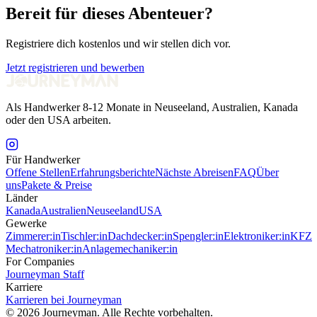
Bereit für dieses Abenteuer?
Registriere dich kostenlos und wir stellen dich vor.
Jetzt registrieren und bewerben
Als Handwerker 8-12 Monate in Neuseeland, Australien, Kanada
oder den USA arbeiten.
Für Handwerker
Offene Stellen
Erfahrungsberichte
Nächste Abreisen
FAQ
Über
uns
Pakete & Preise
Länder
Kanada
Australien
Neuseeland
USA
Gewerke
Zimmerer:in
Tischler:in
Dachdecker:in
Spengler:in
Elektroniker:in
KFZ
Mechatroniker:in
Anlagemechaniker:in
For Companies
Journeyman Staff
Karriere
Karrieren bei Journeyman
©
2026
Journeyman. Alle Rechte vorbehalten.