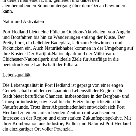
in denen man einen Drink genießen und dabei den
atemberaubenden Sonnenuntergang über dem Ozean bewundern
kann.
Natur und Aktivitäten
Port Hedland bietet eine Fülle an Outdoor-Aktivitäten, von Angeln
und Bootfahren bis hin zu Wanderungen entlang der Küste. Der
Pretty Pool, ein beliebter Badeplatz, lädt zum Schwimmen und
Picknicken ein. Auch Naturliebhaber kommen in der Umgebung auf
ihre Kosten: Der Karijini-Nationalpark und der Millstream-
Chichester-Nationalpark sind ideale Ziele für Ausflüge in die
beeindruckende Landschaft der Pilbara.
Lebensqualität
Die Lebensqualität in Port Hedland ist geprägt von einer engen
Gemeinschaft und dem entspannten Lebensstil der Region. Die
Stadt bietet berufliche Chancen, insbesondere in der Bergbau- und
Transportindustrie, sowie zahlreiche Freizeitmöglichkeiten für
Naturfreunde. Trotz ihrer Abgeschiedenheit entwickelt sich Port
Hedland zu einem aufstrebenden Zentrum mit wachsendem
Interesse an der Region und einer starken Zukunftsperspektive. Mit
ihrer Kombination aus Industrie, Kultur und Natur ist Port Hedland
ein einzigartiger Ort voller Potenzial.