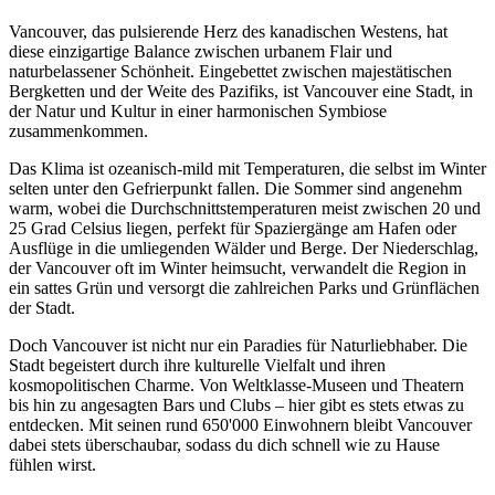
Vancouver, das pulsierende Herz des kanadischen Westens, hat
diese einzigartige Balance zwischen urbanem Flair und
naturbelassener Schönheit. Eingebettet zwischen majestätischen
Bergketten und der Weite des Pazifiks, ist Vancouver eine Stadt, in
der Natur und Kultur in einer harmonischen Symbiose
zusammenkommen.
Das Klima ist ozeanisch-mild mit Temperaturen, die selbst im Winter
selten unter den Gefrierpunkt fallen. Die Sommer sind angenehm
warm, wobei die Durchschnittstemperaturen meist zwischen 20 und
25 Grad Celsius liegen, perfekt für Spaziergänge am Hafen oder
Ausflüge in die umliegenden Wälder und Berge. Der Niederschlag,
der Vancouver oft im Winter heimsucht, verwandelt die Region in
ein sattes Grün und versorgt die zahlreichen Parks und Grünflächen
der Stadt.
Doch Vancouver ist nicht nur ein Paradies für Naturliebhaber. Die
Stadt begeistert durch ihre kulturelle Vielfalt und ihren
kosmopolitischen Charme. Von Weltklasse-Museen und Theatern
bis hin zu angesagten Bars und Clubs – hier gibt es stets etwas zu
entdecken. Mit seinen rund 650'000 Einwohnern bleibt Vancouver
dabei stets überschaubar, sodass du dich schnell wie zu Hause
fühlen wirst.