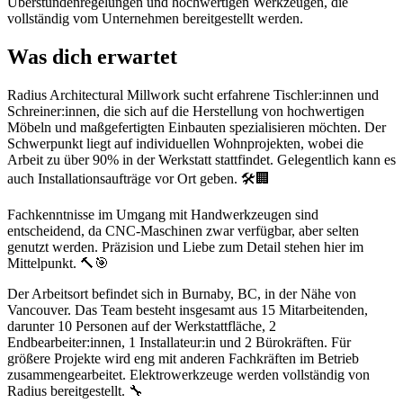
Überstundenregelungen und hochwertigen Werkzeugen, die
vollständig vom Unternehmen bereitgestellt werden.
Was dich erwartet
Radius Architectural Millwork sucht erfahrene Tischler:innen und
Schreiner:innen, die sich auf die Herstellung von hochwertigen
Möbeln und maßgefertigten Einbauten spezialisieren möchten. Der
Schwerpunkt liegt auf individuellen Wohnprojekten, wobei die
Arbeit zu über 90% in der Werkstatt stattfindet. Gelegentlich kann es
auch Installationsaufträge vor Ort geben. 🛠️🏢
Fachkenntnisse im Umgang mit Handwerkzeugen sind
entscheidend, da CNC-Maschinen zwar verfügbar, aber selten
genutzt werden. Präzision und Liebe zum Detail stehen hier im
Mittelpunkt. 🔨🎯
Der Arbeitsort befindet sich in Burnaby, BC, in der Nähe von
Vancouver. Das Team besteht insgesamt aus 15 Mitarbeitenden,
darunter 10 Personen auf der Werkstattfläche, 2
Endbearbeiter:innen, 1 Installateur:in und 2 Bürokräften. Für
größere Projekte wird eng mit anderen Fachkräften im Betrieb
zusammengearbeitet. Elektrowerkzeuge werden vollständig von
Radius bereitgestellt. 🔧