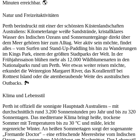
Minuten erreichbar. 🌎
Natur und Freizeitaktivitäten
Perth beeindruckt mit einer der schönsten Küstenlandschaften
Australiens: Kilometerlange weiße Sandstrände, kristallklares
Wasser des Indischen Ozeans und Sonnenuntergänge direkt über
dem Meer gehören hier zum Alltag. Wer aktiv sein möchte, findet
alles – vom Surfen und Stand-Up-Paddling bis hin zu Wanderungen
im Kings Park, einem der größten Stadtparks der Welt. In der
Frühjahrssaison blühen mehr als 12.000 Wildblumenarten in den
Nationalparks rund um Perth. Wer etwas weiter reisen möchte,
erkundet die Weinregion Margaret River, das Korallenriff bei
Rottnest Island oder die atemberaubende Weite des australischen
Outbacks. 🏞️
Klima und Lebensstil
Perth ist offiziell die sonnigste Hauptstadt Australiens – mit
durchschnittlich rund 3.200 Sonnenstunden pro Jahr und bis zu 320
Sonnentagen. Das mediterrane Klima bringt heiße, trockene
Sommer mit Temperaturen bis zu 30 °C und milde, leicht
regenreiche Winter. An heißen Sommertagen sorgt der sogenannte
„Fremantle Doctor" – eine erfrischende Meeresbrise vom Indischen
Ozean – für angenehme Abkühlung am Nachmittag. Der Lebensstil