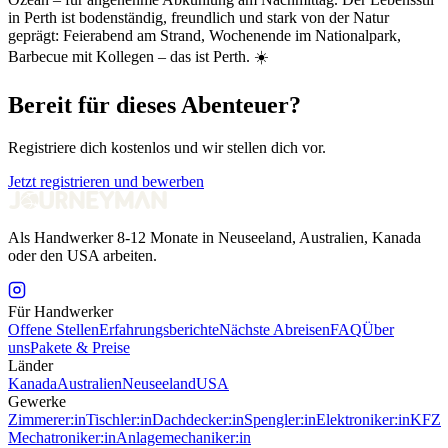
in Perth ist bodenständig, freundlich und stark von der Natur
geprägt: Feierabend am Strand, Wochenende im Nationalpark,
Barbecue mit Kollegen – das ist Perth. ☀️
Bereit für dieses Abenteuer?
Registriere dich kostenlos und wir stellen dich vor.
Jetzt registrieren und bewerben
Als Handwerker 8-12 Monate in Neuseeland, Australien, Kanada
oder den USA arbeiten.
Für Handwerker
Offene Stellen
Erfahrungsberichte
Nächste Abreisen
FAQ
Über
uns
Pakete & Preise
Länder
Kanada
Australien
Neuseeland
USA
Gewerke
Zimmerer:in
Tischler:in
Dachdecker:in
Spengler:in
Elektroniker:in
KFZ
Mechatroniker:in
Anlagemechaniker:in