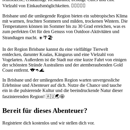
Vielzahl von Einkaufsmöglichkeiten. 🏄‍♀️🚴‍♂️🎨
Brisbane und die umliegende Region bieten ein subtropisches Klima
mit warmen, feuchten Sommern und milden, trockenen Wintern. Die
Temperaturen können im Sommer bis zu 30 Grad erreichen, was es
zum perfekten Ort für den Genuss von Outdoor-Aktivitäten und
Strandtagen macht. ☀️🌴🏖️
In der Region Brisbane kannst du eine vielfältige Tierwelt
entdecken, darunter Koalas, Kängurus und eine Vielzahl von
Vogelarten. Außerdem ist die Stadt nur eine kurze Fahrt von einigen
der schönsten Strände Australiens und der atemberaubenden Gold
Coast entfernt. 🐨🦘🌊
In Brisbane und der umliegenden Region warten unvergessliche
Erlebnisse und Abenteuer auf dich. Nutze die Chance und tauche
ein in die pulsierende Kultur und die beeindruckende Natur dieser
faszinierenden Region! 🇦🇺🌏🤩
Bereit für dieses Abenteuer?
Registriere dich kostenlos und wir stellen dich vor.