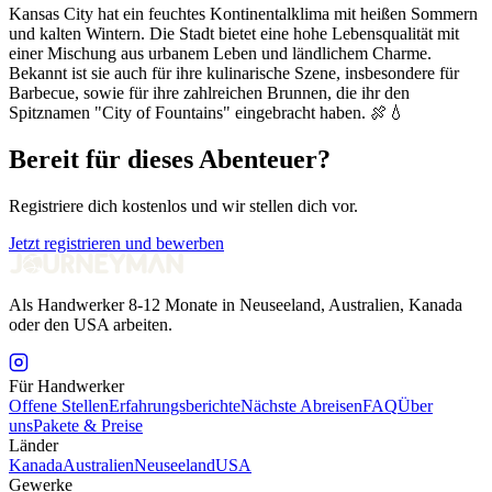
Kansas City hat ein feuchtes Kontinentalklima mit heißen Sommern
und kalten Wintern. Die Stadt bietet eine hohe Lebensqualität mit
einer Mischung aus urbanem Leben und ländlichem Charme.
Bekannt ist sie auch für ihre kulinarische Szene, insbesondere für
Barbecue, sowie für ihre zahlreichen Brunnen, die ihr den
Spitznamen "City of Fountains" eingebracht haben. 🍖💧
Bereit für dieses Abenteuer?
Registriere dich kostenlos und wir stellen dich vor.
Jetzt registrieren und bewerben
Als Handwerker 8-12 Monate in Neuseeland, Australien, Kanada
oder den USA arbeiten.
Für Handwerker
Offene Stellen
Erfahrungsberichte
Nächste Abreisen
FAQ
Über
uns
Pakete & Preise
Länder
Kanada
Australien
Neuseeland
USA
Gewerke