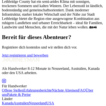
Lethbridge County hat ein semi-arides Klima mit sonnigen,
trockenen Sommern und kalten Wintern. Der Lebensstil ist ländlich,
bodenständig und gemeinschaftsorientiert. Dank moderner
Infrastruktur, starker lokaler Wirtschaft und der Nähe zur Stadt
Lethbridge bietet die Region eine ausgewogene Kombination aus
ruhigem Landleben und urbaner Erreichbarkeit – ideal für Familien,
Landwirte und Menschen, die mit der Natur leben wollen. 🏡🚜
Bereit für dieses Abenteuer?
Registriere dich kostenlos und wir stellen dich vor.
Jetzt registrieren und bewerben
Als Handwerker 8-12 Monate in Neuseeland, Australien, Kanada
oder den USA arbeiten.
Für Handwerker
Offene Stellen
Erfahrungsberichte
Nächste Abreisen
FAQ
Über
uns
Pakete & Preise
Länder
Kanada
Australien
Neuseeland
USA