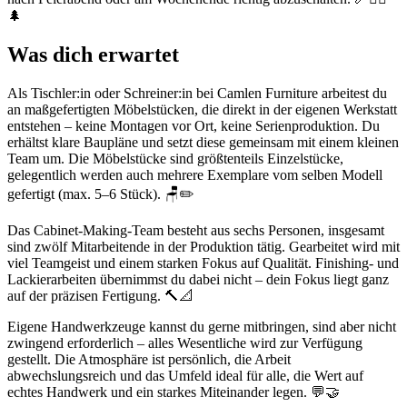
🌲
Was dich erwartet
Als Tischler:in oder Schreiner:in bei Camlen Furniture arbeitest du
an maßgefertigten Möbelstücken, die direkt in der eigenen Werkstatt
entstehen – keine Montagen vor Ort, keine Serienproduktion. Du
erhältst klare Baupläne und setzt diese gemeinsam mit einem kleinen
Team um. Die Möbelstücke sind größtenteils Einzelstücke,
gelegentlich werden auch mehrere Exemplare vom selben Modell
gefertigt (max. 5–6 Stück). 🪑✏️
Das Cabinet-Making-Team besteht aus sechs Personen, insgesamt
sind zwölf Mitarbeitende in der Produktion tätig. Gearbeitet wird mit
viel Teamgeist und einem starken Fokus auf Qualität. Finishing- und
Lackierarbeiten übernimmst du dabei nicht – dein Fokus liegt ganz
auf der präzisen Fertigung. 🔨📐
Eigene Handwerkzeuge kannst du gerne mitbringen, sind aber nicht
zwingend erforderlich – alles Wesentliche wird zur Verfügung
gestellt. Die Atmosphäre ist persönlich, die Arbeit
abwechslungsreich und das Umfeld ideal für alle, die Wert auf
echtes Handwerk und ein starkes Miteinander legen. 💬🤝