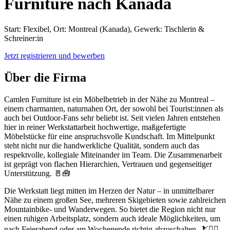
Furniture nach Kanada
Start: Flexibel, Ort: Montreal (Kanada), Gewerk: Tischlerin &
Schreiner:in
Jetzt registrieren und bewerben
Über die Firma
Camlen Furniture ist ein Möbelbetrieb in der Nähe zu Montreal –
einem charmanten, naturnahen Ort, der sowohl bei Tourist:innen als
auch bei Outdoor-Fans sehr beliebt ist. Seit vielen Jahren entstehen
hier in reiner Werkstattarbeit hochwertige, maßgefertigte
Möbelstücke für eine anspruchsvolle Kundschaft. Im Mittelpunkt
steht nicht nur die handwerkliche Qualität, sondern auch das
respektvolle, kollegiale Miteinander im Team. Die Zusammenarbeit
ist geprägt von flachen Hierarchien, Vertrauen und gegenseitiger
Unterstützung. 🚪🧰
Die Werkstatt liegt mitten im Herzen der Natur – in unmittelbarer
Nähe zu einem großen See, mehreren Skigebieten sowie zahlreichen
Mountainbike- und Wanderwegen. So bietet die Region nicht nur
einen ruhigen Arbeitsplatz, sondern auch ideale Möglichkeiten, um
nach Feierabend oder am Wochenende richtig abzuschalten. 🎿🚴‍♀️