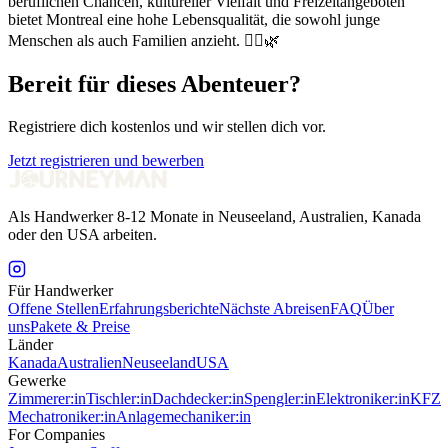
beruflichen Chancen, kultureller Vielfalt und Freizeitangeboten
bietet Montreal eine hohe Lebensqualität, die sowohl junge
Menschen als auch Familien anzieht. 🚶‍♂️🌿
Bereit für dieses Abenteuer?
Registriere dich kostenlos und wir stellen dich vor.
Jetzt registrieren und bewerben
Als Handwerker 8-12 Monate in Neuseeland, Australien, Kanada
oder den USA arbeiten.
Für Handwerker
Offene Stellen
Erfahrungsberichte
Nächste Abreisen
FAQ
Über
uns
Pakete & Preise
Länder
Kanada
Australien
Neuseeland
USA
Gewerke
Zimmerer:in
Tischler:in
Dachdecker:in
Spengler:in
Elektroniker:in
KFZ
Mechatroniker:in
Anlagemechaniker:in
For Companies