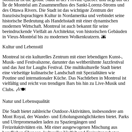
Île de Montréal am Zusammenfluss des Sankt-Lorenz-Stroms und
des Ottawa Rivers. Die Stadt ist das wichtigste Zentrum der
französischsprachigen Kultur in Nordamerika und verbindet seine
historische Bedeutung als Handelsstadt mit einer dynamischen
modernen Wirtschaft. Montreal ist auch bekannt für seine
beeindruckende Vielfalt an Architektur, von historischen Gebäuden
in Vieux-Montréal bis zu modernen Wolkenkratzern. 🌆
Kultur und Lebensstil
Montreal ist ein kulturelles Zentrum mit einer lebendigen Kunst-,
Musik- und Festivalszene, darunter das weltberühmte Jazzfestival
und das Just for Laughs Festival. Die multikulturelle Stadt bietet
eine vielseitige kulinarische Landschaft mit Spezialitäten wie
Poutine und internationaler Küche. Das Nachtleben in Montreal ist
vielfältig und reicht von trendigen Bars bis hin zu Live-Musik und
Clubs. 🎶🍽️
Natur und Lebensqualität
Die Stadt bietet zahlreiche Outdoor-Aktivitäten, insbesondere am
Mont Royal, der Wander- und Erholungsmöglichkeiten bietet. Parks
und Uferpromenaden laden zu Spaziergängen und
Freizeitaktivitäten ein. Mit einer ausgewogenen Mischung aus