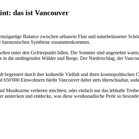
nt: das ist Vancouver
einzigartige Balance zwischen urbanem Flair und naturbelassener Schön
 einer harmonischen Symbiose zusammenkommen.
r selten unter den Gefrierpunkt fallen. Die Sommer sind angenehm war
e in die umliegenden Wälder und Berge. Der Niederschlag, der Vancouve
adt begeistert durch ihre kulturelle Vielfalt und ihren kosmopolitisch
und 650'000 Einwohnern bleibt Vancouver dabei stets überschaubar, soda
nd Musikszene verlieren möchtest, oder einfach nur das lebhafte Treiben
ier anstecken und entdecke, was diese westkanadische Perle so besonde