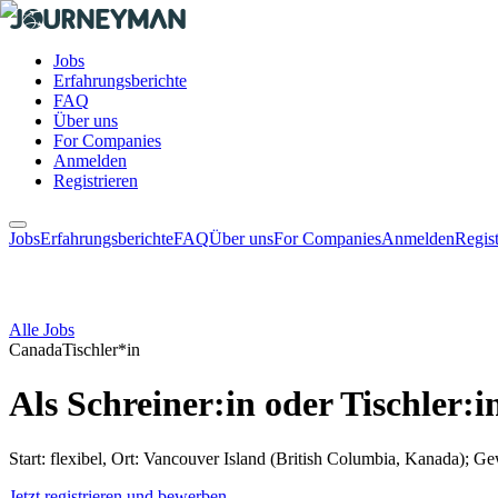
Jobs
Erfahrungsberichte
FAQ
Über uns
For Companies
Anmelden
Registrieren
Jobs
Erfahrungsberichte
FAQ
Über uns
For Companies
Anmelden
Regist
Alle Jobs
Canada
Tischler*in
Als Schreiner:in oder Tischler
Start: flexibel, Ort: Vancouver Island (British Columbia, Kanada); Ge
Jetzt registrieren und bewerben