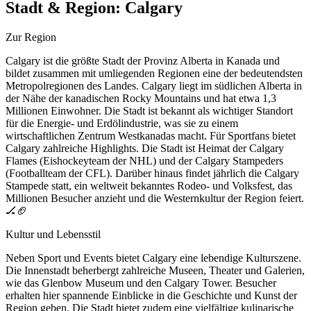
Stadt & Region:
Calgary
Zur Region
Calgary ist die größte Stadt der Provinz Alberta in Kanada und
bildet zusammen mit umliegenden Regionen eine der bedeutendsten
Metropolregionen des Landes. Calgary liegt im südlichen Alberta in
der Nähe der kanadischen Rocky Mountains und hat etwa 1,3
Millionen Einwohner. Die Stadt ist bekannt als wichtiger Standort
für die Energie- und Erdölindustrie, was sie zu einem
wirtschaftlichen Zentrum Westkanadas macht. Für Sportfans bietet
Calgary zahlreiche Highlights. Die Stadt ist Heimat der Calgary
Flames (Eishockeyteam der NHL) und der Calgary Stampeders
(Footballteam der CFL). Darüber hinaus findet jährlich die Calgary
Stampede statt, ein weltweit bekanntes Rodeo- und Volksfest, das
Millionen Besucher anzieht und die Westernkultur der Region feiert.
🏒🏈
Kultur und Lebensstil
Neben Sport und Events bietet Calgary eine lebendige Kulturszene.
Die Innenstadt beherbergt zahlreiche Museen, Theater und Galerien,
wie das Glenbow Museum und den Calgary Tower. Besucher
erhalten hier spannende Einblicke in die Geschichte und Kunst der
Region geben. Die Stadt bietet zudem eine vielfältige kulinarische