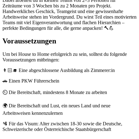
Dabei arbeitest du in kleinen Teams von 2–3 Personen für
Zeiträume von 3 Wochen bis zu 2 Monaten pro Projekt.
Handwerkliches Geschick, Teamgeist und eine gewissenhafte
Arbeitsweise stehen im Vordergrund. Du wirst Teil eines motivierten
Teams mit viel Eigenverantwortung und flachen Hierarchien –
perfekte Bedingungen für alle, die gerne anpacken! 🔨💪
Voraussetzungen
Um bei House to Home erfolgreich zu sein, solltest du folgende
Voraussetzungen mitbringen:
👨🏻‍🎓 Eine abgeschlossene Ausbildung als Zimmerer:in
🚗 Einen PKW Führerschein
⏲️ Die Bereitschaft, mindestens 8 Monate zu arbeiten
🌍 Die Bereitschaft und Lust, ein neues Land und neue
Arbeitsweisen kennenzulernen
🛂 Für das Visum: Alter zwischen 18-30 sowie die Deutsche,
Schweizerische oder Österreichische Staatsbürgerschaft