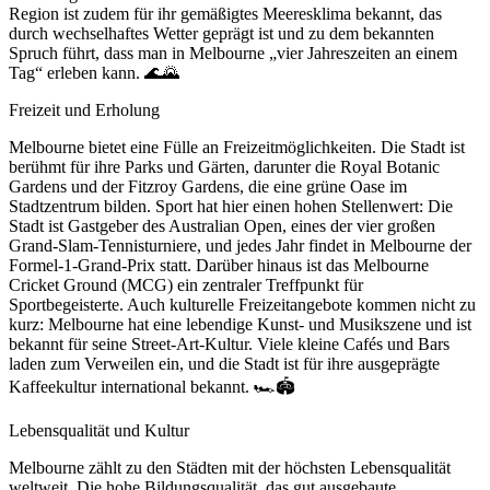
Region ist zudem für ihr gemäßigtes Meeresklima bekannt, das
durch wechselhaftes Wetter geprägt ist und zu dem bekannten
Spruch führt, dass man in Melbourne „vier Jahreszeiten an einem
Tag“ erleben kann. 🌊🌄
Freizeit und Erholung
Melbourne bietet eine Fülle an Freizeitmöglichkeiten. Die Stadt ist
berühmt für ihre Parks und Gärten, darunter die Royal Botanic
Gardens und der Fitzroy Gardens, die eine grüne Oase im
Stadtzentrum bilden. Sport hat hier einen hohen Stellenwert: Die
Stadt ist Gastgeber des Australian Open, eines der vier großen
Grand-Slam-Tennisturniere, und jedes Jahr findet in Melbourne der
Formel-1-Grand-Prix statt. Darüber hinaus ist das Melbourne
Cricket Ground (MCG) ein zentraler Treffpunkt für
Sportbegeisterte. Auch kulturelle Freizeitangebote kommen nicht zu
kurz: Melbourne hat eine lebendige Kunst- und Musikszene und ist
bekannt für seine Street-Art-Kultur. Viele kleine Cafés und Bars
laden zum Verweilen ein, und die Stadt ist für ihre ausgeprägte
Kaffeekultur international bekannt. 🏎️🏟️
Lebensqualität und Kultur
Melbourne zählt zu den Städten mit der höchsten Lebensqualität
weltweit. Die hohe Bildungsqualität, das gut ausgebaute