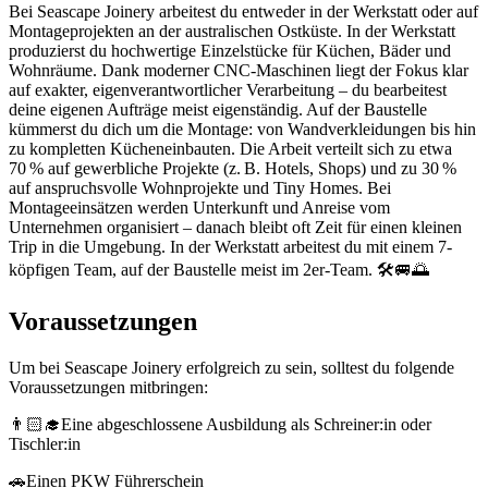
Bei Seascape Joinery arbeitest du entweder in der Werkstatt oder auf
Montageprojekten an der australischen Ostküste. In der Werkstatt
produzierst du hochwertige Einzelstücke für Küchen, Bäder und
Wohnräume. Dank moderner CNC-Maschinen liegt der Fokus klar
auf exakter, eigenverantwortlicher Verarbeitung – du bearbeitest
deine eigenen Aufträge meist eigenständig. Auf der Baustelle
kümmerst du dich um die Montage: von Wandverkleidungen bis hin
zu kompletten Kücheneinbauten. Die Arbeit verteilt sich zu etwa
70 % auf gewerbliche Projekte (z. B. Hotels, Shops) und zu 30 %
auf anspruchsvolle Wohnprojekte und Tiny Homes. Bei
Montageeinsätzen werden Unterkunft und Anreise vom
Unternehmen organisiert – danach bleibt oft Zeit für einen kleinen
Trip in die Umgebung. In der Werkstatt arbeitest du mit einem 7-
köpfigen Team, auf der Baustelle meist im 2er-Team. 🛠️🚐🌅
Voraussetzungen
Um bei Seascape Joinery erfolgreich zu sein, solltest du folgende
Voraussetzungen mitbringen:
👨🏻‍🎓Eine abgeschlossene Ausbildung als Schreiner:in oder
Tischler:in
🚗Einen PKW Führerschein