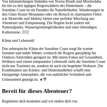
Von kilometerlangen Stränden wie Noosa Heads und Mooloolaba
bis hin zu den üppigen Regenwäldern des Hinterlands – die
Sunshine Coast ist ein Paradies für Naturliebhaber. Wanderungen in
den Glass House Mountains oder ein Besuch in charmanten Orten
wie Montville und Maleny bieten eine perfekte Mischung aus
Abenteuer und Entspannung. Die Region lockt zudem mit
Nationalparks, Wassersportmöglichkeiten und einer lebendigen
Kulturszene. 🏄‍♂️🌄
Klima und Lebensstil
Das subtropische Klima der Sunshine Coast sorgt für warme
Sommer und milde Winter, wodurch die Region ganzjährig für
Outdoor-Aktivitäten geeignet ist. Mit einem Fokus auf Gesundheit,
Wellness und einem entspannten Lebensstil zieht die Sunshine Coast
nicht nur Touristen an, sondern ist auch ein begehrter Wohnort. Die
Kombination aus Küsten- und Hinterlandleben schafft eine
einzigartige Atmosphäre, die von natürlicher Schönheit und
Gelassenheit geprägt ist. ☀️🌴
Bereit für dieses Abenteuer?
Registriere dich kostenlos und wir stellen dich vor.