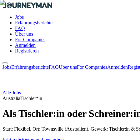
Jobs
Erfahrungsberichte
FAQ
Über uns
For Companies
Anmelden
Registrieren
Jobs
Erfahrungsberichte
FAQ
Über uns
For Companies
Anmelden
Regist
Alle Jobs
Australia
Tischler*in
Als Tischler:in oder Schreiner:
Start: Flexibel, Ort: Townsville (Australien), Gewerk: Tischler:in & S
Jetzt registrieren und bewerben