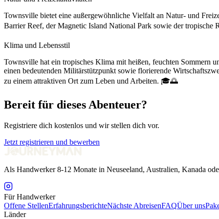
Townsville bietet eine außergewöhnliche Vielfalt an Natur- und Fre
Barrier Reef, der Magnetic Island National Park sowie der tropische 
Klima und Lebensstil
Townsville hat ein tropisches Klima mit heißen, feuchten Sommern und
einen bedeutenden Militärstützpunkt sowie florierende Wirtschaftszw
zu einem attraktiven Ort zum Leben und Arbeiten. 🎓🌅
Bereit für dieses Abenteuer?
Registriere dich kostenlos und wir stellen dich vor.
Jetzt registrieren und bewerben
Als Handwerker 8-12 Monate in Neuseeland, Australien, Kanada ode
Für Handwerker
Offene Stellen
Erfahrungsberichte
Nächste Abreisen
FAQ
Über uns
Pake
Länder