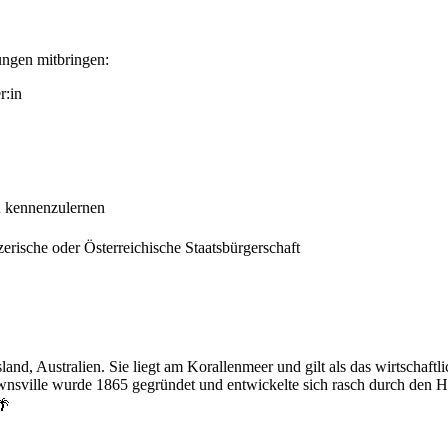
ungen mitbringen:
r:in
n kennenzulernen
rische oder Österreichische Staatsbürgerschaft
and, Australien. Sie liegt am Korallenmeer und gilt als das wirtschaf
Townsville wurde 1865 gegründet und entwickelte sich rasch durch den 
🌴