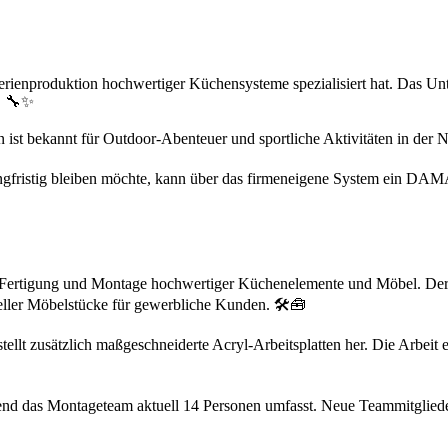
erienproduktion hochwertiger Küchensysteme spezialisiert hat. Das Unt
d. 🔧✨
ist bekannt für Outdoor-Abenteuer und sportliche Aktivitäten in der Natur
 langfristig bleiben möchte, kann über das firmeneigene System ein D
die Fertigung und Montage hochwertiger Küchenelemente und Möbel. De
ller Möbelstücke für gewerbliche Kunden. 🛠️🧰
lt zusätzlich maßgeschneiderte Acryl-Arbeitsplatten her. Die Arbeit e
end das Montageteam aktuell 14 Personen umfasst. Neue Teammitglieder 