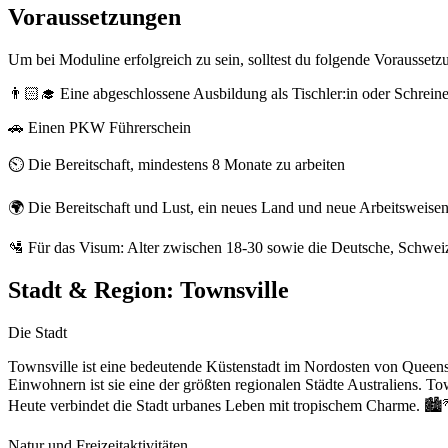
Voraussetzungen
Um bei Moduline erfolgreich zu sein, solltest du folgende Voraussetz
👨🏻‍🎓 Eine abgeschlossene Ausbildung als Tischler:in oder Schreine
🚗 Einen PKW Führerschein
⏲️ Die Bereitschaft, mindestens 8 Monate zu arbeiten
🌍 Die Bereitschaft und Lust, ein neues Land und neue Arbeitsweise
🛂 Für das Visum: Alter zwischen 18-30 sowie die Deutsche, Schweize
Stadt & Region:
Townsville
Die Stadt
Townsville ist eine bedeutende Küstenstadt im Nordosten von Queensl
Einwohnern ist sie eine der größten regionalen Städte Australiens. 
Heute verbindet die Stadt urbanes Leben mit tropischem Charme. 🏙️
Natur und Freizeitaktivitäten