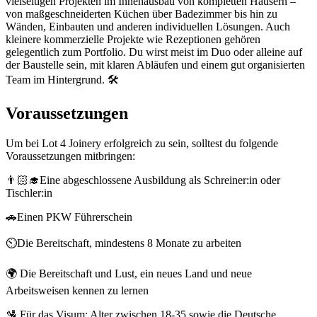
vielseitigen Projekten im Innenausbau von kompletten Häusern –
von maßgeschneiderten Küchen über Badezimmer bis hin zu
Wänden, Einbauten und anderen individuellen Lösungen. Auch
kleinere kommerzielle Projekte wie Rezeptionen gehören
gelegentlich zum Portfolio. Du wirst meist im Duo oder alleine auf
der Baustelle sein, mit klaren Abläufen und einem gut organisierten
Team im Hintergrund. 🛠️
Voraussetzungen
Um bei Lot 4 Joinery erfolgreich zu sein, solltest du folgende
Voraussetzungen mitbringen:
👨🏻‍🎓Eine abgeschlossene Ausbildung als Schreiner:in oder
Tischler:in
🚗Einen PKW Führerschein
⏲️Die Bereitschaft, mindestens 8 Monate zu arbeiten
🌍 Die Bereitschaft und Lust, ein neues Land und neue
Arbeitsweisen kennen zu lernen
🛂 Für das Visum: Alter zwischen 18-35 sowie die Deutsche,