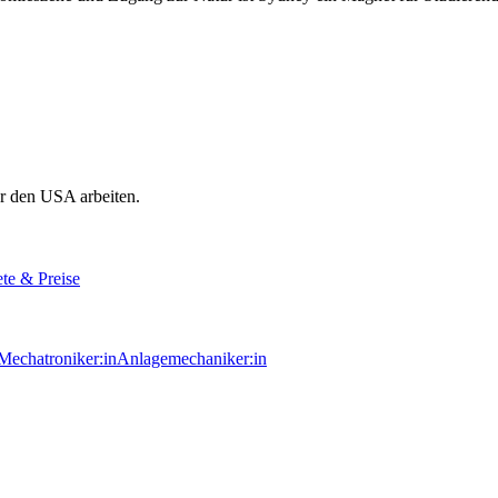
r den USA arbeiten.
te & Preise
echatroniker:in
Anlagemechaniker:in