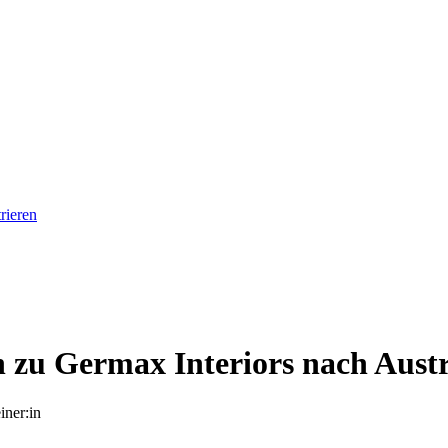
rieren
in zu Germax Interiors nach Aust
iner:in