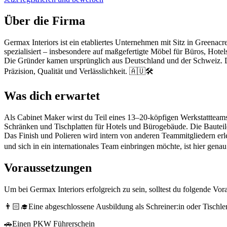
Über die Firma
Germax Interiors ist ein etabliertes Unternehmen mit Sitz in Greena
spezialisiert – insbesondere auf maßgefertigte Möbel für Büros, Hotel
Die Gründer kamen ursprünglich aus Deutschland und der Schweiz. Das
Präzision, Qualität und Verlässlichkeit. 🇦🇺🛠️
Was dich erwartet
Als Cabinet Maker wirst du Teil eines 13–20-köpfigen Werkstattteam
Schränken und Tischplatten für Hotels und Bürogebäude. Die Bautei
Das Finish und Polieren wird intern von anderen Teammitgliedern erl
und sich in ein internationales Team einbringen möchte, ist hier genau r
Voraussetzungen
Um bei Germax Interiors erfolgreich zu sein, solltest du folgende Vo
👨🏻‍🎓Eine abgeschlossene Ausbildung als Schreiner:in oder Tischler
🚗Einen PKW Führerschein