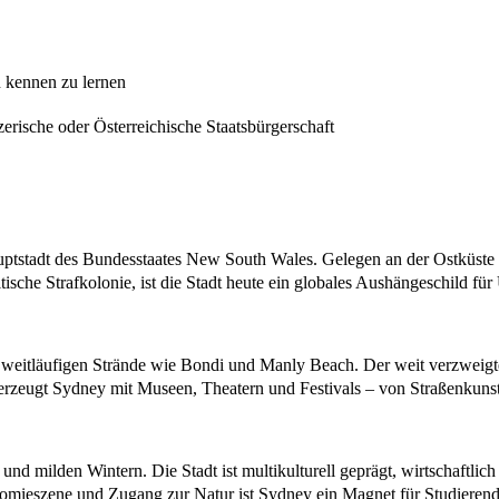
n kennen zu lernen
rische oder Österreichische Staatsbürgerschaft
auptstadt des Bundesstaates New South Wales. Gelegen an der Ostküste 
ische Strafkolonie, ist die Stadt heute ein globales Aushängeschild für 
 weitläufigen Strände wie Bondi und Manly Beach. Der weit verzweigte
erzeugt Sydney mit Museen, Theatern und Festivals – von Straßenkunst
 milden Wintern. Die Stadt ist multikulturell geprägt, wirtschaftlich 
onomieszene und Zugang zur Natur ist Sydney ein Magnet für Studierend