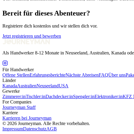
Bereit für dieses Abenteuer?
Registriere dich kostenlos und wir stellen dich vor.
Jetzt registrieren und bewerben
Als Handwerker 8-12 Monate in Neuseeland, Australien, Kanada ode
Für Handwerker
Offene Stellen
Erfahrungsberichte
Nächste Abreisen
FAQ
Über uns
Pake
Länder
Kanada
Australien
Neuseeland
USA
Gewerke
Zimmerer:in
Tischler:in
Dachdecker:in
Spengler:in
Elektroniker:in
KFZ M
For Companies
Journeyman Staff
Karriere
Karrieren bei Journeyman
©
2026
Journeyman. Alle Rechte vorbehalten.
Impressum
Datenschutz
AGB