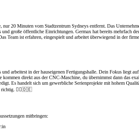
cre, nur 20 Minuten vom Stadtzentrum Sydneys entfernt. Das Unternehme
s und große öffentliche Einrichtungen. Germax hat bereits mehrfach deu
 Team ist erfahren, eingespielt und arbeitet überwiegend in der firme
s und arbeitest in der hauseigenen Fertigungshalle. Dein Fokus lieg
le kommen direkt aus der CNC-Maschine, du übernimmst dann das exakt
edigt. Es handelt sich um gewerbliche Serienprojekte mit hohem Qualitä
ichtig. 👷‍♂️🇩🇪
raussetzungen mitbringen:
:in