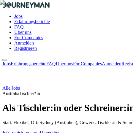
Jobs
Erfahrungsberichte
FAQ
Über uns
For Companies
Anmelden
Registrieren
Jobs
Erfahrungsberichte
FAQ
Über uns
For Companies
Anmelden
Regist
Alle Jobs
Australia
Tischler*in
Als Tischler:in oder Schreiner:
Start: Flexibel, Ort: Sydney (Australien), Gewerk: Tischler:in & Schre
Jetzt registrieren und bewerben