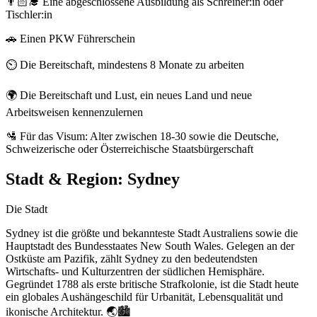
👨🏻‍🎓 Eine abgeschlossene Ausbildung als Schreiner:in oder
Tischler:in
🚗 Einen PKW Führerschein
⏲️ Die Bereitschaft, mindestens 8 Monate zu arbeiten
🌍 Die Bereitschaft und Lust, ein neues Land und neue
Arbeitsweisen kennenzulernen
🛂 Für das Visum: Alter zwischen 18-30 sowie die Deutsche,
Schweizerische oder Österreichische Staatsbürgerschaft
Stadt & Region:
Sydney
Die Stadt
Sydney ist die größte und bekannteste Stadt Australiens sowie die
Hauptstadt des Bundesstaates New South Wales. Gelegen an der
Ostküste am Pazifik, zählt Sydney zu den bedeutendsten
Wirtschafts- und Kulturzentren der südlichen Hemisphäre.
Gegründet 1788 als erste britische Strafkolonie, ist die Stadt heute
ein globales Aushängeschild für Urbanität, Lebensqualität und
ikonische Architektur. 🌏🏙️