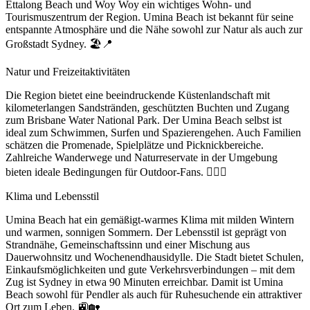
Ettalong Beach und Woy Woy ein wichtiges Wohn- und
Tourismuszentrum der Region. Umina Beach ist bekannt für seine
entspannte Atmosphäre und die Nähe sowohl zur Natur als auch zur
Großstadt Sydney. 🏖️📍
Natur und Freizeitaktivitäten
Die Region bietet eine beeindruckende Küstenlandschaft mit
kilometerlangen Sandstränden, geschützten Buchten und Zugang
zum Brisbane Water National Park. Der Umina Beach selbst ist
ideal zum Schwimmen, Surfen und Spazierengehen. Auch Familien
schätzen die Promenade, Spielplätze und Picknickbereiche.
Zahlreiche Wanderwege und Naturreservate in der Umgebung
bieten ideale Bedingungen für Outdoor-Fans. 🏄‍♂️🌿
Klima und Lebensstil
Umina Beach hat ein gemäßigt-warmes Klima mit milden Wintern
und warmen, sonnigen Sommern. Der Lebensstil ist geprägt von
Strandnähe, Gemeinschaftssinn und einer Mischung aus
Dauerwohnsitz und Wochenendhausidylle. Die Stadt bietet Schulen,
Einkaufsmöglichkeiten und gute Verkehrsverbindungen – mit dem
Zug ist Sydney in etwa 90 Minuten erreichbar. Damit ist Umina
Beach sowohl für Pendler als auch für Ruhesuchende ein attraktiver
Ort zum Leben. 🚉🏡