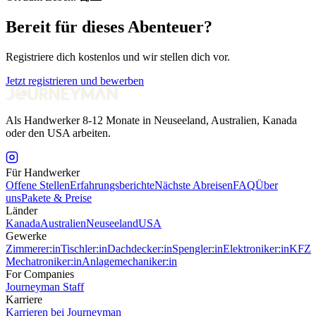
Bereit für dieses Abenteuer?
Registriere dich kostenlos und wir stellen dich vor.
Jetzt registrieren und bewerben
Als Handwerker 8-12 Monate in Neuseeland, Australien, Kanada
oder den USA arbeiten.
Für Handwerker
Offene Stellen
Erfahrungsberichte
Nächste Abreisen
FAQ
Über
uns
Pakete & Preise
Länder
Kanada
Australien
Neuseeland
USA
Gewerke
Zimmerer:in
Tischler:in
Dachdecker:in
Spengler:in
Elektroniker:in
KFZ
Mechatroniker:in
Anlagemechaniker:in
For Companies
Journeyman Staff
Karriere
Karrieren bei Journeyman